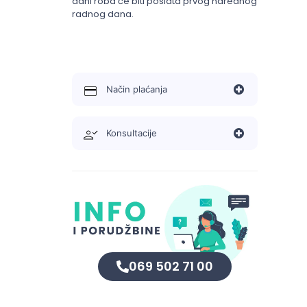
dani roba će biti poslata prvog narednog
radnog dana.
Način plaćanja
Konsultacije
069 502 71 00