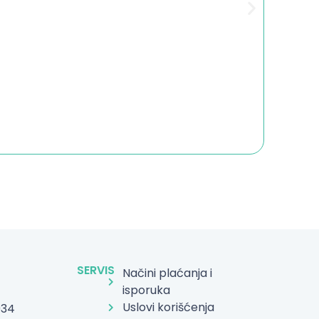
SERVIS
Načini plaćanja i
isporuka
Uslovi korišćenja
934