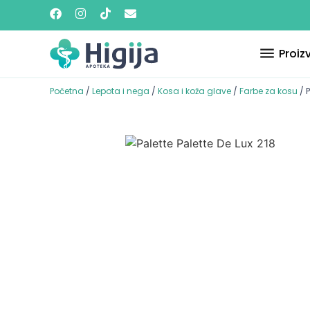
Proiz
Početna
/
Lepota i nega
/
Kosa i koža glave
/
Farbe za kosu
/ P