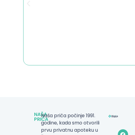
NAŠA
Naša priča počinje 1991.
PRIČA
godine, kada smo otvorili
prvu privatnu apoteku u