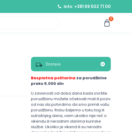
Info: +381 69 502 71 00
0
Dostava
Besplatna poštarina
za porudžbine
preko 5.000 din
U zavisnosti od doba dana kada izvršite
porudžbinu možete očekivati mail ili poziv
od nas da potvrdimo da smo primili vašu
porudžbinu. Robu šaljemo u toku tog ili
sutrašnjeg dana, osim ukoliko nije reč o
vikendu ili neradnim danima kurirske
službe. Ukoliko je vikend ili su neradni