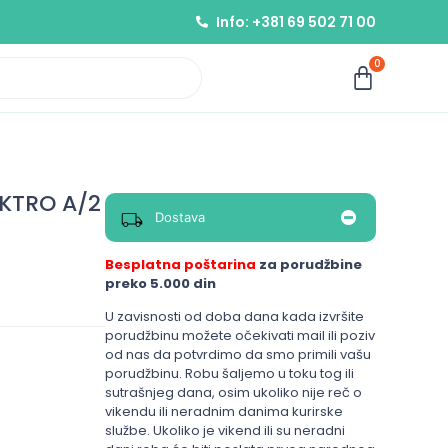
Info: +381 69 502 71 00
0
EKTRO A/2
Dostava
Besplatna poštarina
za porudžbine
preko 5.000 din
U zavisnosti od doba dana kada izvršite
porudžbinu možete očekivati mail ili poziv
od nas da potvrdimo da smo primili vašu
porudžbinu. Robu šaljemo u toku tog ili
sutrašnjeg dana, osim ukoliko nije reč o
vikendu ili neradnim danima kurirske
službe. Ukoliko je vikend ili su neradni