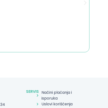
SERVIS
Načini plaćanja i
isporuka
Uslovi korišćenja
934