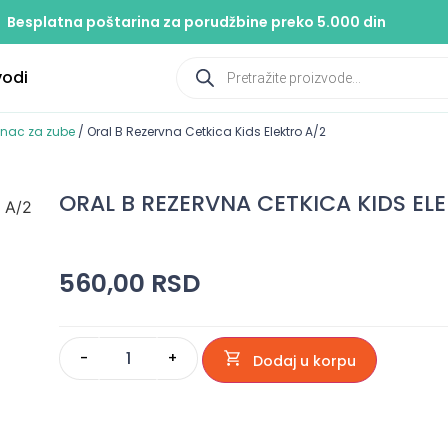
Besplatna poštarina za porudžbine preko 5.000 din
vodi
onac za zube
/ Oral B Rezervna Cetkica Kids Elektro A/2
ORAL B REZERVNA CETKICA KIDS EL
560,00
RSD
-
+
Dodaj u korpu