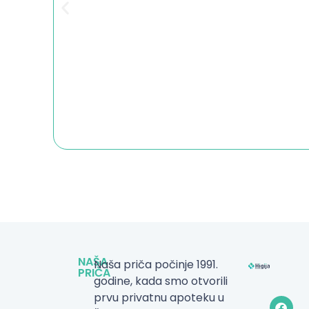
NAŠA
Naša priča počinje 1991.
PRIČA
godine, kada smo otvorili
prvu privatnu apoteku u