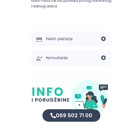
dani roba će biti poslata prvog narednog
radnog dana.
Način plaćanja
Konsultacije
069 502 71 00