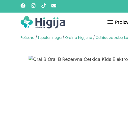
Proiz
Početna
/
Lepota i nega
/
Oralna higijena
/
Četkice za zube, k