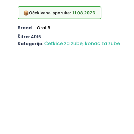
📦
Očekivana isporuka:
11.08.2026.
Brend
:
Oral B
Šifra:
4016
Četkice za zube, konac za zube
Kategorija: