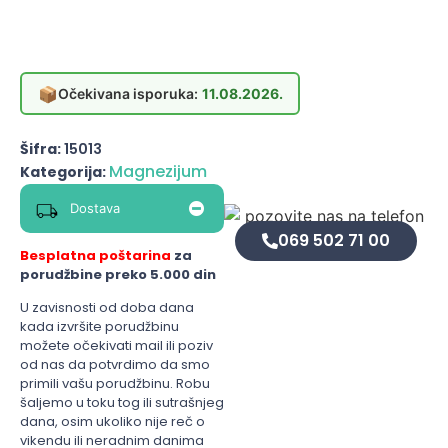
📦
Očekivana isporuka:
11.08.2026.
Šifra:
15013
Magnezijum
Kategorija:
Dostava
069 502 71 00
Besplatna poštarina
za
porudžbine preko 5.000 din
U zavisnosti od doba dana
kada izvršite porudžbinu
možete očekivati mail ili poziv
od nas da potvrdimo da smo
primili vašu porudžbinu. Robu
šaljemo u toku tog ili sutrašnjeg
dana, osim ukoliko nije reč o
vikendu ili neradnim danima