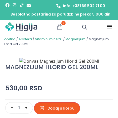
Info: +381 69 502 71 00
Besplatna poštarina za porudžbine preko 5.000 din
0
Početna
/
Apoteka
/
Vitamini minerali
/
Magnezijum
/ Magnezijum
Hlorid Gel 200Ml
MAGNEZIJUM HLORID GEL 200ML
530,00
RSD
-
+
Dodaj u korpu