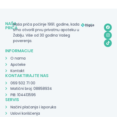
NAŠA
Naša priča počinje 1991. godine, kada
PRIČA
smo otvorili prvu privatnu apoteku u
Žablju. Više od 30 godina Vašeg
poverenja.
INFORMACIJE
O nama
Apoteke
Kontakt
KONTAKTIRAJTE NAS
069 502 71 00
Matični broj: 08858934
PIB: 104413596
SERVIS
Načini plaćanja i isporuka
Uslovi korišćenja