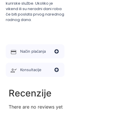
kurirske službe. Ukoliko je
vikend ili su neradni dani roba
će biti poslata prvog narednog
radnog dana.
Način plaćanja
Konsultacije
Recenzije
There are no reviews yet