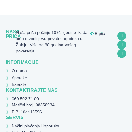
NAŠA
Naša priča počinje 1991. godine, kada
PRIČA
smo otvorili prvu privatnu apoteku u
Žablju. Više od 30 godina Vašeg
poverenja.
INFORMACIJE
O nama
Apoteke
Kontakt
KONTAKTIRAJTE NAS
069 502 71 00
Matični broj: 08858934
PIB: 104413596
SERVIS
Načini plaćanja i isporuka