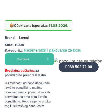
📦
Očekivana isporuka:
11.08.2026.
Brend
:
Loreal
Šifra:
10330
Regeneratori i pakovanja za kosu
Kategorija:
Dostava
069 502 71 00
Besplatna poštarina
za
porudžbine preko 5.000 din
U zavisnosti od doba dana kada
izvršite porudžbinu možete
očekivati mail ili poziv od nas da
potvrdimo da smo primili vašu
porudžbinu. Robu šaljemo u toku
tog ili sutrašnjeg dana, osim