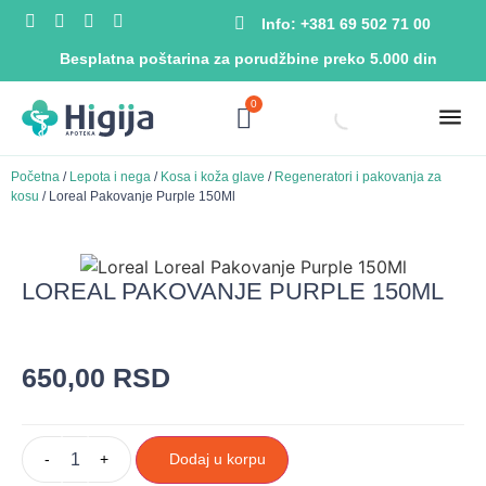
Info: +381 69 502 71 00
Besplatna poštarina za porudžbine preko 5.000 din
0
Početna
/
Lepota i nega
/
Kosa i koža glave
/
Regeneratori i pakovanja za
kosu
/ Loreal Pakovanje Purple 150Ml
LOREAL PAKOVANJE PURPLE 150ML
650,00
RSD
-
+
Dodaj u korpu