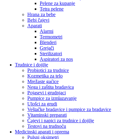
Pelene za kupanje
Tetra pelene
Hrana za bebe
Bebi čajevi
Aparati
Alarmi
Termometri
Blenderi
Grejači
Sterilizatori
Aspiratori za nos
Trudnice i dojilje
Probiotici za trudnice
Kozmetika za telo
Mrežaste gaćice
Nega i zaštita bradavica
Pojasevi i grudnjaci
Pumpice za izmlazavanje
Ulošci za grudi
Veštačke bradavice i pumpice za bradavice
Vitaminski preparati
Čajevi i napici za trudnice i dojilje
Testovi na trudnoću
Medicinski aparati i oprema
Pulsni oksimetri