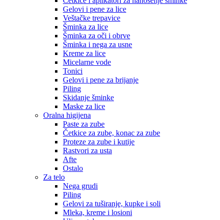
Četkice i aplikatori za nanošenje šminke
Gelovi i pene za lice
Veštačke trepavice
Šminka za lice
Šminka za oči i obrve
Šminka i nega za usne
Kreme za lice
Micelarne vode
Tonici
Gelovi i pene za brijanje
Piling
Skidanje šminke
Maske za lice
Oralna higijena
Paste za zube
Četkice za zube, konac za zube
Proteze za zube i kutije
Rastvori za usta
Afte
Ostalo
Za telo
Nega grudi
Piling
Gelovi za tuširanje, kupke i soli
Mleka, kreme i losioni