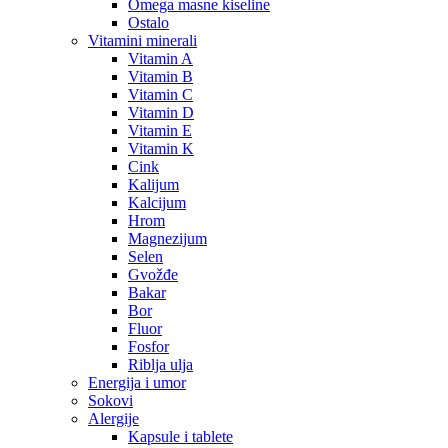
Omega masne kiseline
Ostalo
Vitamini minerali
Vitamin A
Vitamin B
Vitamin C
Vitamin D
Vitamin E
Vitamin K
Cink
Kalijum
Kalcijum
Hrom
Magnezijum
Selen
Gvožđe
Bakar
Bor
Fluor
Fosfor
Riblja ulja
Energija i umor
Sokovi
Alergije
Kapsule i tablete