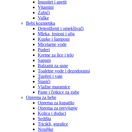
Imunitet i apetit
Vitamini
Zubići
Vaške
Bebi kozmetika
Deterdženti i omekšivači
Mleka, losioni i ulja
Kupke i šamponi
Micelarne vode
Puderi
Kreme za lice i telo
Sapuni
Balzami za usne
Toaletne vode i dezodoransi
Tupferi i vate
Štapići
Vlažne maramice
Paste i četkice za zube
Oprema za bebe
Oprema za kupatilo
Oprema za previjanje
Kolica i dodaci
Sedišta
Tricikli, guralice
Nosiljke