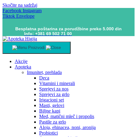
Skočite na sadržaj
Facebook
Instagram
Tiktok
Envelope
Besplatna poštarina za porudžbine preko 5.000 din
Info: +381 69 502 71 00
Proizvodi
Akcije
Apoteka
Imunitet, prehlada
Deca
Vitamini i minerali
Sprejevi za nos
Sprejevi za grlo
Irigacioni set
Masti, gelovi
Biljne kapi
Med, matični mleč i propolis
Pastile za grlo
Aloja, ehinacea, noni, aronija
Probiotici