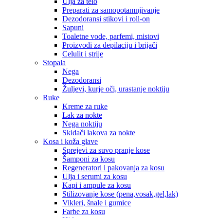
Ulja za telo
Preparati za samopotamnjivanje
Dezodoransi stikovi i roll-on
Sapuni
Toaletne vode, parfemi, mistovi
Proizvodi za depilaciju i brijači
Celulit i strije
Stopala
Nega
Dezodoransi
Žuljevi, kurje oči, urastanje noktiju
Ruke
Kreme za ruke
Lak za nokte
Nega noktiju
Skidači lakova za nokte
Kosa i koža glave
Sprejevi za suvo pranje kose
Šamponi za kosu
Regeneratori i pakovanja za kosu
Ulja i serumi za kosu
Kapi i ampule za kosu
Stilizovanje kose (pena,vosak,gel,lak)
Vikleri, šnale i gumice
Farbe za kosu