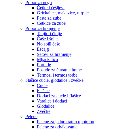
Pribor za negu
Četke i češljevi
Grickalice, makazice, turpije
Paste za zube
Četkice za zube
Pribor za hranjenje
Tanjiri i činije
Čaše i šolje
No spill čaše
Escajg
Setovi za hranjenje
Mljackalica
Portikle
Posude za čuvanje hrane
Termosi i termos torbe
Flašice cucle, glodalice i zvečke
Cucle
Flašice
Dodaci za cucle i flašice
Varalice i dodaci
Glodalice
Zvečke
Pelene
Pelene za jednokratnu upotrebu
Pelene za odvikavanje