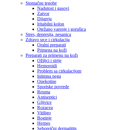
Stomačne tegobe
Nadutost i gasovi
Zatvor
Dijareja
Iritabilni kolon
Otežano varenje i gorušica
Stres, depresija, nesanica
Zdravo srce i cirkulacija
Oralni preparati
Primena na koži
Preparati za primenu na koži
Ožiljci i strije
Hemoroidi
Problem sa cirkulacijom
Intimna nega
Opekotine
Sportske povrede
Reuma
Antiseptici
Gljivice
Rozacea
Vitiligo
Boginje
Herpes
Seboreični dermatitits