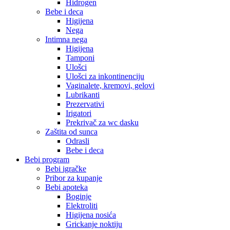
Hidrogen
Bebe i deca
Higijena
Nega
Intimna nega
Higijena
Tamponi
Ulošci
Ulošci za inkontinenciju
Vaginalete, kremovi, gelovi
Lubrikanti
Prezervativi
Irigatori
Prekrivač za wc dasku
Zaštita od sunca
Odrasli
Bebe i deca
Bebi program
Bebi igračke
Pribor za kupanje
Bebi apoteka
Boginje
Elektroliti
Higijena nosića
Grickanje noktiju