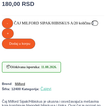
180,00
RSD
ČAJ MILFORD SIPAK/HIBISKUS A/20 količina
-
+
Dodaj u korpu
📦
Očekivana isporuka:
11.08.2026.
Brend
:
Milford
Čajevi
Šifra:
12400
Kategorija:
Čaj Milford Sipak/Hibiskus je ukusna i osvežavajuća mešavina
koja kombinuje blagodeti hibiskusa i šipka. Ovaj čaj je poznat po