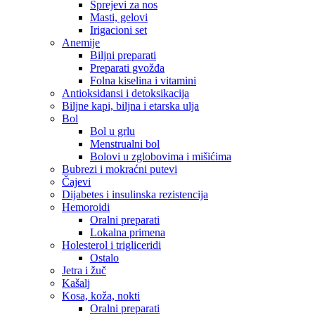
Sprejevi za nos
Masti, gelovi
Irigacioni set
Anemije
Biljni preparati
Preparati gvožđa
Folna kiselina i vitamini
Antioksidansi i detoksikacija
Biljne kapi, biljna i etarska ulja
Bol
Bol u grlu
Menstrualni bol
Bolovi u zglobovima i mišićima
Bubrezi i mokraćni putevi
Čajevi
Dijabetes i insulinska rezistencija
Hemoroidi
Oralni preparati
Lokalna primena
Holesterol i trigliceridi
Ostalo
Jetra i žuč
Kašalj
Kosa, koža, nokti
Oralni preparati