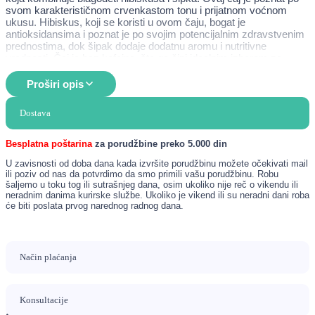
svom karakterističnom crvenkastom tonu i prijatnom voćnom
ukusu. Hibiskus, koji se koristi u ovom čaju, bogat je
antioksidansima i poznat je po svojim potencijalnim zdravstvenim
prednostima, dok šipak dodaje dodatnu aromu i nutritivne
vrednosti. Čaj je bez kofeina, što ga čini idealnim izborom za
uživanje u bilo koje doba dana. Milford je brend poznat po
kvalitetnim čajevima, a ovaj proizvod nije izuzetak, nudeći
Proširi opis
prirodne sastojke i prijatan ukus.
Dostava
Namena
Podrška imunološkom sistemu
Besplatna poštarina
za porudžbine preko 5.000 din
Regulisanje krvnog pritiska
Detoksikacija organizma
U zavisnosti od doba dana kada izvršite porudžbinu možete očekivati mail
ili poziv od nas da potvrdimo da smo primili vašu porudžbinu. Robu
Podsticanje varenja
šaljemo u toku tog ili sutrašnjeg dana, osim ukoliko nije reč o vikendu ili
Održavanje zdrave kože
neradnim danima kurirske službe. Ukoliko je vikend ili su neradni dani roba
će biti poslata prvog narednog radnog dana.
Način upotrebe
Da biste pripremili čaj Milford Sipak/Hibiskus, potrebno je da
Način plaćanja
prokuvate vodu i prelijete je preko kesice čaja u šolji. Ostavite da
odstoji 5-7 minuta kako bi se oslobodile sve arome i korisne
supstance. Čaj možete piti topao ili hladan, a po želji možete
Konsultacije
dodati malo meda ili limuna za dodatni ukus. Preporučuje se
konzumacija 1-3 šolje dnevno, u zavisnosti od vaših potreba i