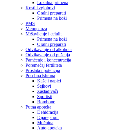
Lokalna primena
Kosti i zglobovi
Oralni preparati
Primena na koži
PMS
Menopauza
Mršavljenje i celulit
Primena na koži
Oralni preparati
Odvikavanje od alkohola
Odvikavanje od pušenja
Pamćenje i koncentracija
Poremećaj fertiliteta
Prostata i potencija
Posebna ishrana
Kaše i napici
Šejkovi
Zaslađivači
Sportisti
Bombone
Putna apoteka
Dehidracija
Dijareja put
Mučnina
Auto apoteka