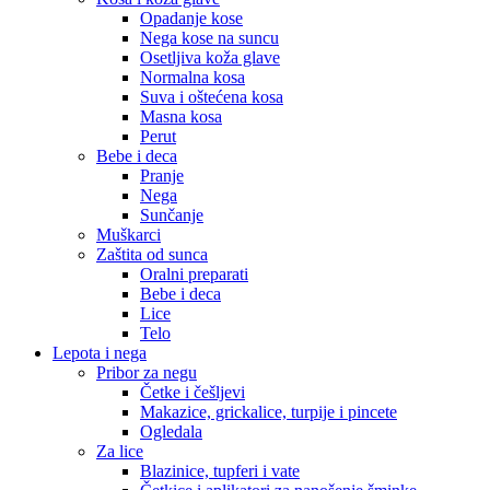
Opadanje kose
Nega kose na suncu
Osetljiva koža glave
Normalna kosa
Suva i oštećena kosa
Masna kosa
Perut
Bebe i deca
Pranje
Nega
Sunčanje
Muškarci
Zaštita od sunca
Oralni preparati
Bebe i deca
Lice
Telo
Lepota i nega
Pribor za negu
Četke i češljevi
Makazice, grickalice, turpije i pincete
Ogledala
Za lice
Blazinice, tupferi i vate