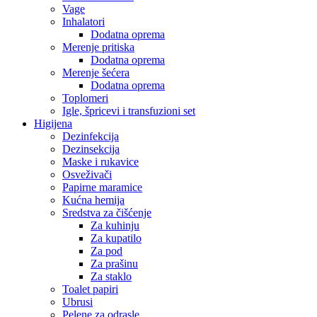
Vage
Inhalatori
Dodatna oprema
Merenje pritiska
Dodatna oprema
Merenje šećera
Dodatna oprema
Toplomeri
Igle, špricevi i transfuzioni set
Higijena
Dezinfekcija
Dezinsekcija
Maske i rukavice
Osveživači
Papirne maramice
Kućna hemija
Sredstva za čišćenje
Za kuhinju
Za kupatilo
Za pod
Za prašinu
Za staklo
Toalet papiri
Ubrusi
Pelene za odrasle