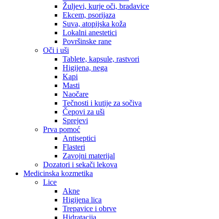
Žuljevi, kurje oči, bradavice
Ekcem, psorijaza
Suva, atopijska koža
Lokalni anestetici
Površinske rane
Oči i uši
Tablete, kapsule, rastvori
Higijena, nega
Kapi
Masti
Naočare
Tečnosti i kutije za sočiva
Čepovi za uši
Sprejevi
Prva pomoć
Antiseptici
Flasteri
Zavojni materijal
Dozatori i sekači lekova
Medicinska kozmetika
Lice
Akne
Higijena lica
Trepavice i obrve
Hidratacija