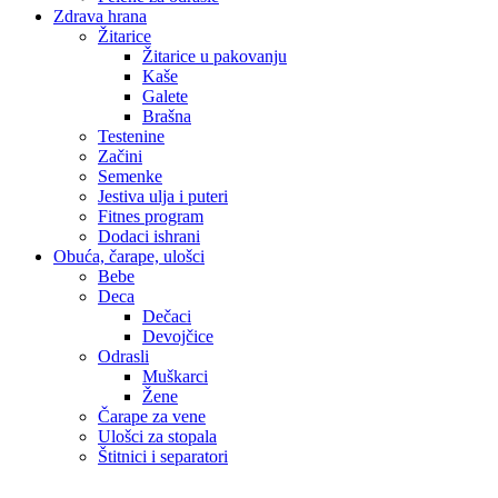
Zdrava hrana
Žitarice
Žitarice u pakovanju
Kaše
Galete
Brašna
Testenine
Začini
Semenke
Jestiva ulja i puteri
Fitnes program
Dodaci ishrani
Obuća, čarape, ulošci
Bebe
Deca
Dečaci
Devojčice
Odrasli
Muškarci
Žene
Čarape za vene
Ulošci za stopala
Štitnici i separatori