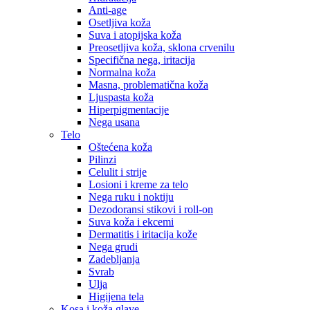
Anti-age
Osetljiva koža
Suva i atopijska koža
Preosetljiva koža, sklona crvenilu
Specifična nega, iritacija
Normalna koža
Masna, problematična koža
Ljuspasta koža
Hiperpigmentacije
Nega usana
Telo
Oštećena koža
Pilinzi
Celulit i strije
Losioni i kreme za telo
Nega ruku i noktiju
Dezodoransi stikovi i roll-on
Suva koža i ekcemi
Dermatitis i iritacija kože
Nega grudi
Zadebljanja
Svrab
Ulja
Higijena tela
Kosa i koža glave