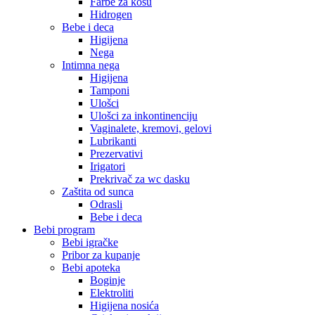
Farbe za kosu
Hidrogen
Bebe i deca
Higijena
Nega
Intimna nega
Higijena
Tamponi
Ulošci
Ulošci za inkontinenciju
Vaginalete, kremovi, gelovi
Lubrikanti
Prezervativi
Irigatori
Prekrivač za wc dasku
Zaštita od sunca
Odrasli
Bebe i deca
Bebi program
Bebi igračke
Pribor za kupanje
Bebi apoteka
Boginje
Elektroliti
Higijena nosića