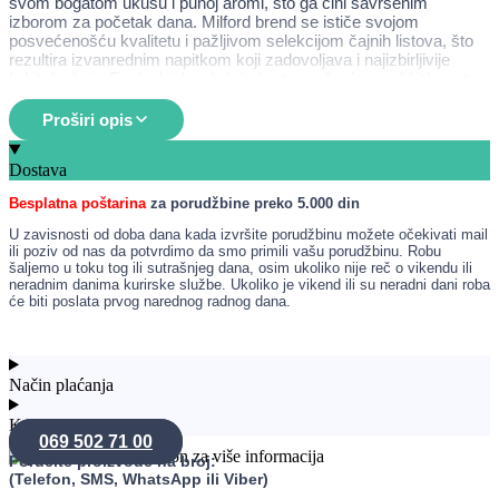
svom bogatom ukusu i punoj aromi, što ga čini savršenim
izborom za početak dana. Milford brend se ističe svojom
posvećenošću kvalitetu i pažljivom selekcijom čajnih listova, što
rezultira izvanrednim napitkom koji zadovoljava i najizbirljivije
ljubitelje čaja. Engleski doručak je često mešavina različitih vrsta
crnog čaja, uključujući Assam, Ceylon i Kenyan čajeve, što
doprinosi njegovoj snažnoj i punoj aromi.
Proširi opis
Namena
Dostava
Povećava energiju i budnost
Besplatna poštarina
za porudžbine preko 5.000 din
Podstiče probavu
Jača imunitet
U zavisnosti od doba dana kada izvršite porudžbinu možete očekivati mail
Prikladan za konzumaciju uz doručak ili užinu
ili poziv od nas da potvrdimo da smo primili vašu porudžbinu. Robu
Može se koristiti kao osvežavajući napitak tokom dana
šaljemo u toku tog ili sutrašnjeg dana, osim ukoliko nije reč o vikendu ili
neradnim danima kurirske službe. Ukoliko je vikend ili su neradni dani roba
će biti poslata prvog narednog radnog dana.
Način upotrebe
Da biste pripremili čaj Milford Engleski doručak, potrebno je da
Način plaćanja
prokuvate vodu i ostavite je da se ohladi na oko 90-95 stepeni
Celzijusa. U šolju stavite jednu kesicu čaja i prelijte je sa vrućom
Konsultacije
vodom. Ostavite da odstoji 3-5 minuta, u zavisnosti od željene
069 502 71 00
jačine. Nakon toga, izvadite kesicu čaja i po želji dodajte mleko,
Poručite proizvode na broj:
šećer ili med. Čaj se može konzumirati topao ili hladan, a idealan
(Telefon, SMS, WhatsApp ili Viber)
je za uživanje uz doručak ili kao osvežavajući napitak tokom