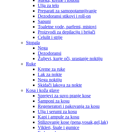
Mleka, kreme i losioni
Ulja za telo
Preparati za samopotamnjivanje
Dezodoransi stikovi i roll-on
Sapuni
Toaletne vode, parfemi, mistovi
Proizvodi za depilaciju i brijači
Celulit i strije
Stopala
Nega
Dezodoransi
Žuljevi, kurje oči, urastanje noktiju
Ruke
Kreme za ruke
Lak za nokte
Nega noktiju
Skidači lakova za nokte
Kosa i koža glave
Sprejevi za suvo pranje kose
Šamponi za kosu
Regeneratori i pakovanja za kosu
Ulja i serumi za kosu
Kapi i ampule za kosu
Stilizovanje kose (pena,vosak,gel,lak)
Vikleri, šnale i gumice