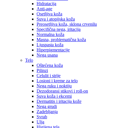
Hidratacija
Anti-age
Osetljiva koža
Suva i atopijska koža
Preosetljiva koža, sklona crvenilu
Specifična nega, iritacija
Normalna koža
Masna, problematična koža
Ljuspasta koža
Hiperpigmentacije
Nega usana
Telo
Oštećena koža
Pilinzi
Celulit i strije
Losioni i kreme za telo
Nega ruku i noktiju
Dezodoransi stikovi i roll-on
Suva koža i ekcemi
Dermatitis i iritacija kože
Nega grudi
Zadebljanja
Svrab
Ulja
Higijena tela