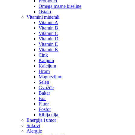
Probiotici
Omega masne kiseline
Ostalo
Vitamini minerali
Vitamin A
Vitamin B
Vitamin C
Vitamin D
Vitamin E
Vitamin K
Cink
Kalijum
Kalcijum
Hrom
Magnezijum
Selen
Gvožđe
Bakar
Bor
Fluor
Fosfor
Riblja ulja
Energija i umor
Sokovi
Alergije