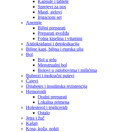
Kapsule i tablete
Sprejevi za nos
Masti, gelovi
Irigacioni set
Anemije
Biljni preparati
Preparati gvožđa
Folna kiselina i vitamini
Antioksidansi i detoksikacija
Biljne kapi, biljna i etarska ulja
Bol
Bol u grlu
Menstrualni bol
Bolovi u zglobovima i mišićima
Bubrezi i mokraćni putevi
Čajevi
Dijabetes i insulinska rezistencija
Hemoroidi
Oralni preparati
Lokalna primena
Holesterol i trigliceridi
Ostalo
Jetra i žuč
Kašalj
Kosa, koža, nokti