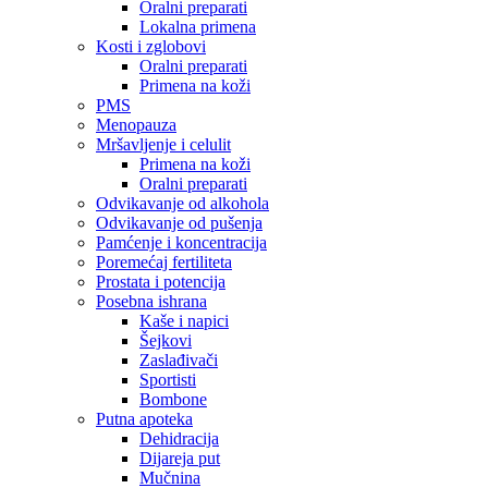
Oralni preparati
Lokalna primena
Kosti i zglobovi
Oralni preparati
Primena na koži
PMS
Menopauza
Mršavljenje i celulit
Primena na koži
Oralni preparati
Odvikavanje od alkohola
Odvikavanje od pušenja
Pamćenje i koncentracija
Poremećaj fertiliteta
Prostata i potencija
Posebna ishrana
Kaše i napici
Šejkovi
Zaslađivači
Sportisti
Bombone
Putna apoteka
Dehidracija
Dijareja put
Mučnina