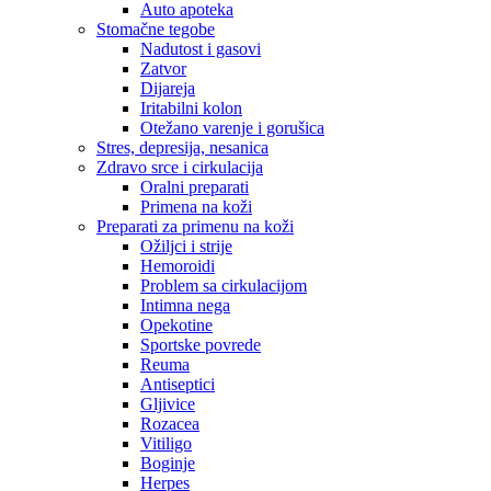
Auto apoteka
Stomačne tegobe
Nadutost i gasovi
Zatvor
Dijareja
Iritabilni kolon
Otežano varenje i gorušica
Stres, depresija, nesanica
Zdravo srce i cirkulacija
Oralni preparati
Primena na koži
Preparati za primenu na koži
Ožiljci i strije
Hemoroidi
Problem sa cirkulacijom
Intimna nega
Opekotine
Sportske povrede
Reuma
Antiseptici
Gljivice
Rozacea
Vitiligo
Boginje
Herpes