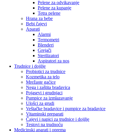
Pelene za odvikavanje
Pelene za kupanje
Tetra pelene
Hrana za bebe
Bebi čajevi
Aparati
Alarmi
Termometri
Blenderi
Grejači
Sterilizatori
Aspiratori za nos
Trudnice i dojilje
Probiotici za trudnice
Kozmetika za telo
Mrežaste gaćice
Nega i zaštita bradavica
Pojasevi i grudnjaci
Pumpice za izmlazavanje
Ulošci za grudi
Veštačke bradavice i pumpice za bradavice
Vitaminski preparati
Čajevi i napici za trudnice i dojilje
Testovi na trudnoću
Medicinski aparati i oprema