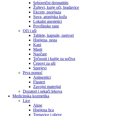
Seboreični dermatitits
Žuljevi, kurje oči, bradavice
Ekcem, psorijaza
Suva, atopijska koža
Lokalni anestetici
Površinske rane
Oči i uši
Tablete, kapsule, rastvori
Higijena, nega
Kapi
Masti
Naočare
Tečnosti i kutije za sočiva
Čepovi za uši
Sprejevi
Prva pomoć
Antiseptici
Flasteri
Zavojni materijal
Dozatori i sekači lekova
Medicinska kozmetika
Lice
Akne
Higijena lica
Trepavice i obrve