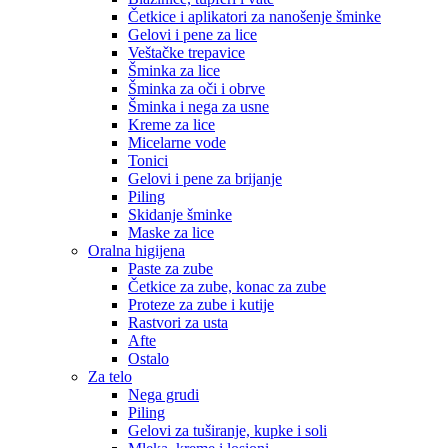
Četkice i aplikatori za nanošenje šminke
Gelovi i pene za lice
Veštačke trepavice
Šminka za lice
Šminka za oči i obrve
Šminka i nega za usne
Kreme za lice
Micelarne vode
Tonici
Gelovi i pene za brijanje
Piling
Skidanje šminke
Maske za lice
Oralna higijena
Paste za zube
Četkice za zube, konac za zube
Proteze za zube i kutije
Rastvori za usta
Afte
Ostalo
Za telo
Nega grudi
Piling
Gelovi za tuširanje, kupke i soli