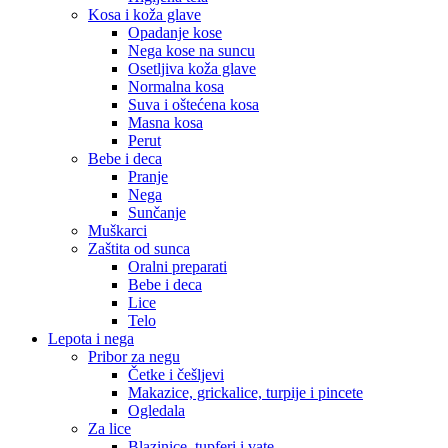
Kosa i koža glave
Opadanje kose
Nega kose na suncu
Osetljiva koža glave
Normalna kosa
Suva i oštećena kosa
Masna kosa
Perut
Bebe i deca
Pranje
Nega
Sunčanje
Muškarci
Zaštita od sunca
Oralni preparati
Bebe i deca
Lice
Telo
Lepota i nega
Pribor za negu
Četke i češljevi
Makazice, grickalice, turpije i pincete
Ogledala
Za lice
Blazinice, tupferi i vate