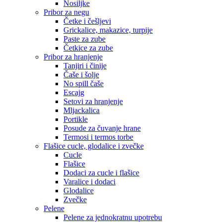
Nosiljke
Pribor za negu
Četke i češljevi
Grickalice, makazice, turpije
Paste za zube
Četkice za zube
Pribor za hranjenje
Tanjiri i činije
Čaše i šolje
No spill čaše
Escajg
Setovi za hranjenje
Mljackalica
Portikle
Posude za čuvanje hrane
Termosi i termos torbe
Flašice cucle, glodalice i zvečke
Cucle
Flašice
Dodaci za cucle i flašice
Varalice i dodaci
Glodalice
Zvečke
Pelene
Pelene za jednokratnu upotrebu