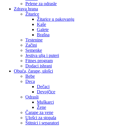
Pelene za odrasle
Zdrava hrana
Žitarice
Žitarice u pakovanju
Kaše
Galete
Brašna
Testenine
Začini
Semenke
Jestiva ulja i puteri
Fitnes program
Dodaci ishrani
Obuća, čarape, ulošci
Bebe
Deca
Dečaci
Devojčice
Odrasli
Muškarci
Žene
Čarape za vene
Ulošci za stopala
Štitnici i separatori