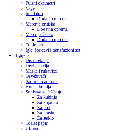
Pulsni oksimetri
Vage
Inhalatori
Dodatna oprema
Merenje pritiska
Dodatna oprema
Merenje šećera
Dodatna oprema
Toplomeri
Igle, špricevi i transfuzioni set
Higijena
Dezinfekcija
Dezinsekcija
Maske i rukavice
Osveživači
Papirne maramice
Kućna hemija
Sredstva za čišćenje
Za kuhinju
Za kupatilo
Za pod
Za prašinu
Za staklo
Toalet papiri
Ubrusi