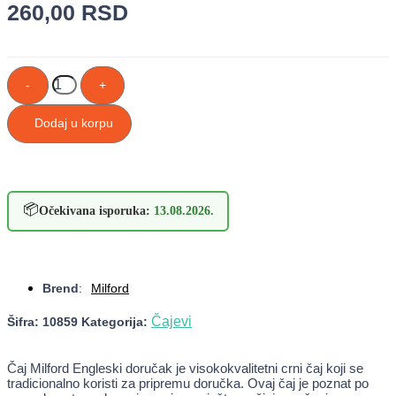
260,00
RSD
ČAJ
-
+
MILFORD
ENGLESKI
DORUČAK
Dodaj u korpu
A/20
količina
📦
Očekivana isporuka:
13.08.2026.
Brend
:
Milford
Čajevi
Šifra:
10859
Kategorija:
Čaj Milford Engleski doručak je visokokvalitetni crni čaj koji se
tradicionalno koristi za pripremu doručka. Ovaj čaj je poznat po