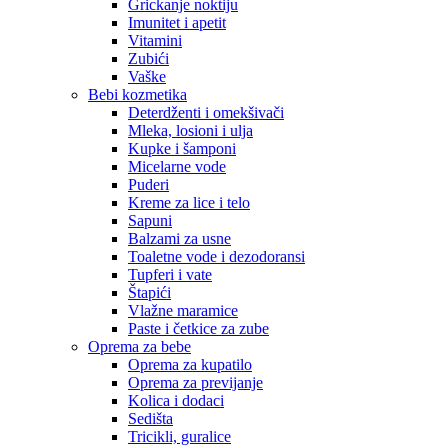
Grickanje noktiju
Imunitet i apetit
Vitamini
Zubići
Vaške
Bebi kozmetika
Deterdženti i omekšivači
Mleka, losioni i ulja
Kupke i šamponi
Micelarne vode
Puderi
Kreme za lice i telo
Sapuni
Balzami za usne
Toaletne vode i dezodoransi
Tupferi i vate
Štapići
Vlažne maramice
Paste i četkice za zube
Oprema za bebe
Oprema za kupatilo
Oprema za previjanje
Kolica i dodaci
Sedišta
Tricikli, guralice