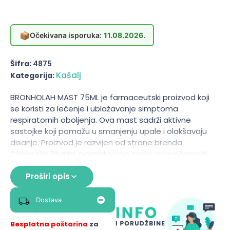
📦
Očekivana isporuka:
11.08.2026.
Šifra:
4875
Kašalj
Kategorija:
BRONHOLAH MAST 75ML je farmaceutski proizvod koji
se koristi za lečenje i ublažavanje simptoma
respiratornih oboljenja. Ova mast sadrži aktivne
sastojke koji pomažu u smanjenju upale i olakšavaju
disanje. Proizvod je razvijen od strane brenda
Chonseko Pharm, poznatog po svojoj posvećenosti
kvalitetu i efikasnosti svojih preparata. BRONHOLAH
MAST se često koristi u kombinaciji sa drugim
Proširi opis
terapijama za postizanje boljih rezultata u lečenju
respiratornih problema.
Dostava
Namena
Besplatna poštarina
za