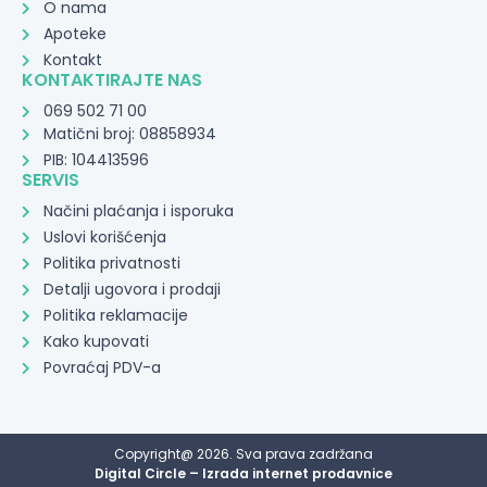
O nama
Apoteke
Kontakt
KONTAKTIRAJTE NAS
069 502 71 00
Matični broj: 08858934
PIB: 104413596
SERVIS
Načini plaćanja i isporuka
Uslovi korišćenja
Politika privatnosti
Detalji ugovora i prodaji
Politika reklamacije
Kako kupovati
Povraćaj PDV-a
Copyright@ 2026. Sva prava zadržana
Digital Circle – Izrada internet prodavnice