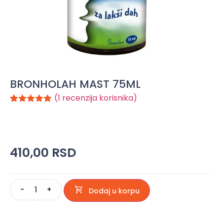
BRONHOLAH MAST 75ML
(
1
recenzija korisnika)
Ocenjeno
1
5.00
od 5
na osnovu
ocene kupca
410,00
RSD
-
+
Dodaj u korpu