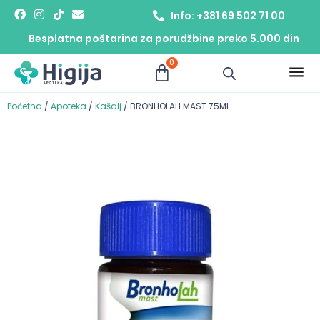
Info: +381 69 502 71 00
Besplatna poštarina za porudžbine preko 5.000 din
0
Početna
/
Apoteka
/
Kašalj
/ BRONHOLAH MAST 75ML