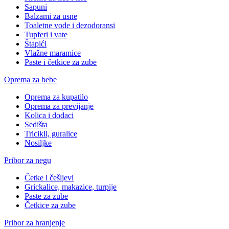
Sapuni
Balzami za usne
Toaletne vode i dezodoransi
Tupferi i vate
Štapići
Vlažne maramice
Paste i četkice za zube
Oprema za bebe
Oprema za kupatilo
Oprema za previjanje
Kolica i dodaci
Sedišta
Tricikli, guralice
Nosiljke
Pribor za negu
Četke i češljevi
Grickalice, makazice, turpije
Paste za zube
Četkice za zube
Pribor za hranjenje