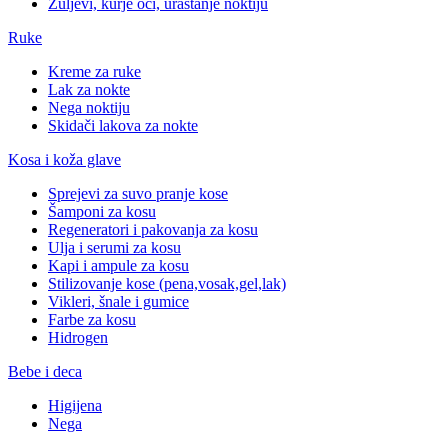
Žuljevi, kurje oči, urastanje noktiju
Ruke
Kreme za ruke
Lak za nokte
Nega noktiju
Skidači lakova za nokte
Kosa i koža glave
Sprejevi za suvo pranje kose
Šamponi za kosu
Regeneratori i pakovanja za kosu
Ulja i serumi za kosu
Kapi i ampule za kosu
Stilizovanje kose (pena,vosak,gel,lak)
Vikleri, šnale i gumice
Farbe za kosu
Hidrogen
Bebe i deca
Higijena
Nega