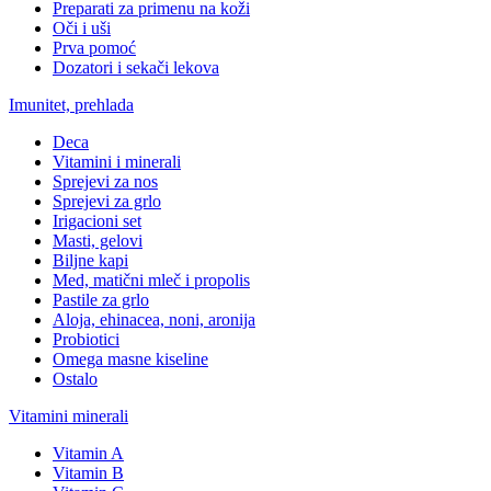
Preparati za primenu na koži
Oči i uši
Prva pomoć
Dozatori i sekači lekova
Imunitet, prehlada
Deca
Vitamini i minerali
Sprejevi za nos
Sprejevi za grlo
Irigacioni set
Masti, gelovi
Biljne kapi
Med, matični mleč i propolis
Pastile za grlo
Aloja, ehinacea, noni, aronija
Probiotici
Omega masne kiseline
Ostalo
Vitamini minerali
Vitamin A
Vitamin B