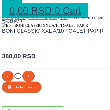
0,00
RSD
0
Cart
Početna
/
Apoteka
/
Holesterol i trigliceridi
/
Ostalo
/ BONI CLASSIC XXL A/10
TOALET PAPIR
BONI CLASSIC XXL A/10 TOALET PAPIR
380,00
RSD
BONI
-
+
CLASSIC
XXL
A/10
Dodaj u korpu
TOALET
PAPIR
količina