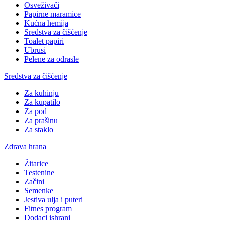
Osveživači
Papirne maramice
Kućna hemija
Sredstva za čišćenje
Toalet papiri
Ubrusi
Pelene za odrasle
Sredstva za čišćenje
Za kuhinju
Za kupatilo
Za pod
Za prašinu
Za staklo
Zdrava hrana
Žitarice
Testenine
Začini
Semenke
Jestiva ulja i puteri
Fitnes program
Dodaci ishrani