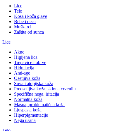
Lice
Telo
Kosa i koža glave
Bebe i deca
Muškarci
Zaštita od sunca
Lice
Akne
Higijena lica
Trepavice i obrve
Hidratacija
Anti-age
Osetljiva koža
Suva i atopijska koža
Preosetljiva koža, sklona crvenilu
Specifična nega, iritacija
Normalna koža
Masna, problematična koža
Ljuspasta koža
Hiperpigmentacije
Nega usana
Telo