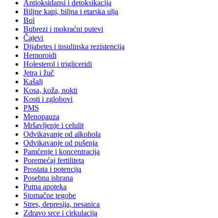
Antioksidansi i detoksikacija
Biljne kapi, biljna i etarska ulja
Bol
Bubrezi i mokraćni putevi
Čajevi
Dijabetes i insulinska rezistencija
Hemoroidi
Holesterol i trigliceridi
Jetra i žuč
Kašalj
Kosa, koža, nokti
Kosti i zglobovi
PMS
Menopauza
Mršavljenje i celulit
Odvikavanje od alkohola
Odvikavanje od pušenja
Pamćenje i koncentracija
Poremećaj fertiliteta
Prostata i potencija
Posebna ishrana
Putna apoteka
Stomačne tegobe
Stres, depresija, nesanica
Zdravo srce i cirkulacija