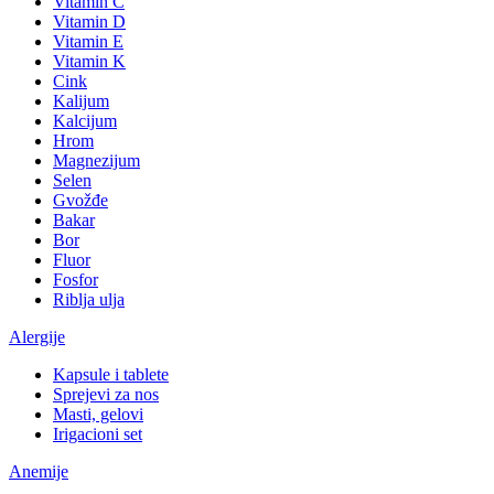
Vitamin C
Vitamin D
Vitamin E
Vitamin K
Cink
Kalijum
Kalcijum
Hrom
Magnezijum
Selen
Gvožđe
Bakar
Bor
Fluor
Fosfor
Riblja ulja
Alergije
Kapsule i tablete
Sprejevi za nos
Masti, gelovi
Irigacioni set
Anemije