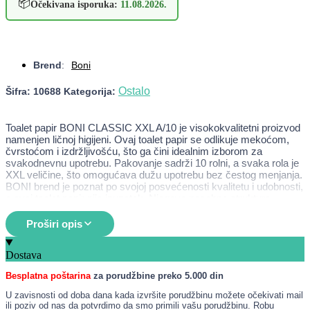
📦
Očekivana isporuka:
11.08.2026.
Brend
:
Boni
Ostalo
Šifra:
10688
Kategorija:
Toalet papir BONI CLASSIC XXL A/10 je visokokvalitetni proizvod
namenjen ličnoj higijeni. Ovaj toalet papir se odlikuje mekoćom,
čvrstoćom i izdržljivošću, što ga čini idealnim izborom za
svakodnevnu upotrebu. Pakovanje sadrži 10 rolni, a svaka rola je
XXL veličine, što omogućava dužu upotrebu bez čestog menjanja.
BONI brend je poznat po svojoj posvećenosti kvalitetu i udobnosti,
a ovaj toalet papir nije izuzetak. Njegova posebna struktura
omogućava lako i efikasno korišćenje, dok istovremeno pruža
osećaj svežine i čistoće.
Proširi opis
Namena
Dostava
Osnovna lična higijena
Besplatna poštarina
za porudžbine preko 5.000 din
Udobnost i mekoća prilikom korišćenja
Prikladan za sve uzraste
U zavisnosti od doba dana kada izvršite porudžbinu možete očekivati mail
Idealno rešenje za domaćinstva i javne toalete
ili poziv od nas da potvrdimo da smo primili vašu porudžbinu. Robu