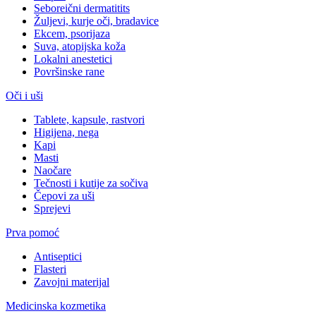
Seboreični dermatitits
Žuljevi, kurje oči, bradavice
Ekcem, psorijaza
Suva, atopijska koža
Lokalni anestetici
Površinske rane
Oči i uši
Tablete, kapsule, rastvori
Higijena, nega
Kapi
Masti
Naočare
Tečnosti i kutije za sočiva
Čepovi za uši
Sprejevi
Prva pomoć
Antiseptici
Flasteri
Zavojni materijal
Medicinska kozmetika