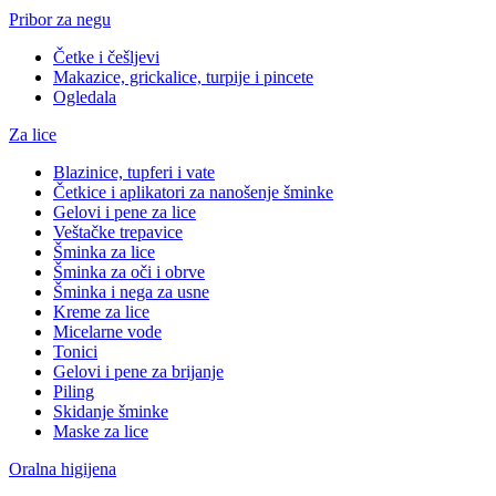
Pribor za negu
Četke i češljevi
Makazice, grickalice, turpije i pincete
Ogledala
Za lice
Blazinice, tupferi i vate
Četkice i aplikatori za nanošenje šminke
Gelovi i pene za lice
Veštačke trepavice
Šminka za lice
Šminka za oči i obrve
Šminka i nega za usne
Kreme za lice
Micelarne vode
Tonici
Gelovi i pene za brijanje
Piling
Skidanje šminke
Maske za lice
Oralna higijena