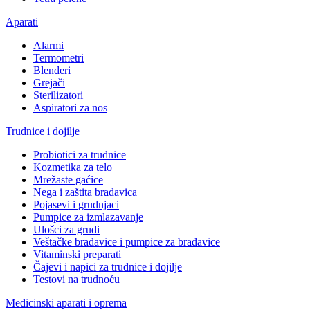
Aparati
Alarmi
Termometri
Blenderi
Grejači
Sterilizatori
Aspiratori za nos
Trudnice i dojilje
Probiotici za trudnice
Kozmetika za telo
Mrežaste gaćice
Nega i zaštita bradavica
Pojasevi i grudnjaci
Pumpice za izmlazavanje
Ulošci za grudi
Veštačke bradavice i pumpice za bradavice
Vitaminski preparati
Čajevi i napici za trudnice i dojilje
Testovi na trudnoću
Medicinski aparati i oprema