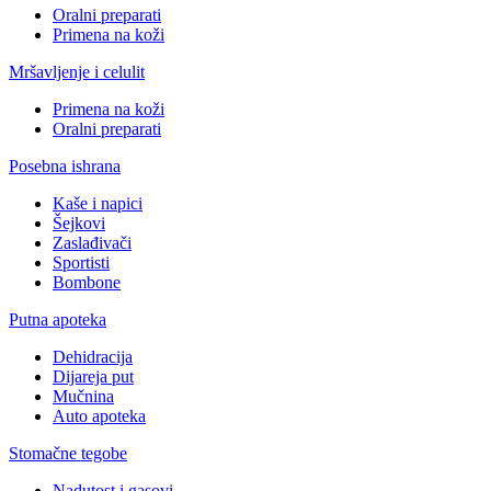
Oralni preparati
Primena na koži
Mršavljenje i celulit
Primena na koži
Oralni preparati
Posebna ishrana
Kaše i napici
Šejkovi
Zaslađivači
Sportisti
Bombone
Putna apoteka
Dehidracija
Dijareja put
Mučnina
Auto apoteka
Stomačne tegobe
Nadutost i gasovi