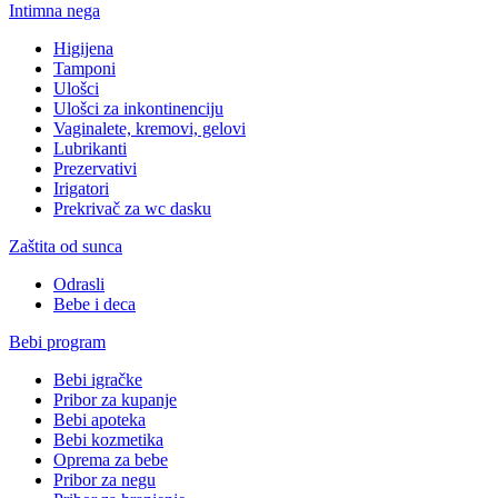
Intimna nega
Higijena
Tamponi
Ulošci
Ulošci za inkontinenciju
Vaginalete, kremovi, gelovi
Lubrikanti
Prezervativi
Irigatori
Prekrivač za wc dasku
Zaštita od sunca
Odrasli
Bebe i deca
Bebi program
Bebi igračke
Pribor za kupanje
Bebi apoteka
Bebi kozmetika
Oprema za bebe
Pribor za negu