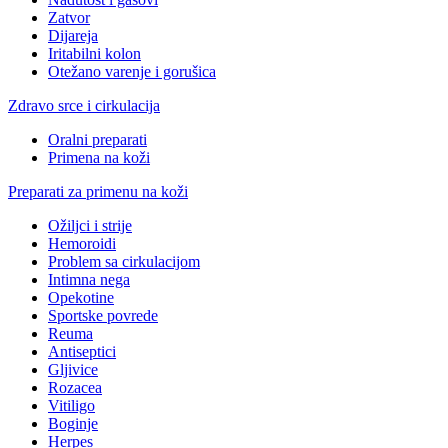
Zatvor
Dijareja
Iritabilni kolon
Otežano varenje i gorušica
Zdravo srce i cirkulacija
Oralni preparati
Primena na koži
Preparati za primenu na koži
Ožiljci i strije
Hemoroidi
Problem sa cirkulacijom
Intimna nega
Opekotine
Sportske povrede
Reuma
Antiseptici
Gljivice
Rozacea
Vitiligo
Boginje
Herpes