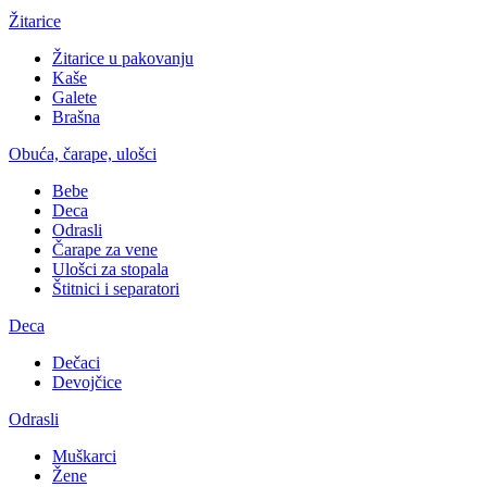
Žitarice
Žitarice u pakovanju
Kaše
Galete
Brašna
Obuća, čarape, ulošci
Bebe
Deca
Odrasli
Čarape za vene
Ulošci za stopala
Štitnici i separatori
Deca
Dečaci
Devojčice
Odrasli
Muškarci
Žene