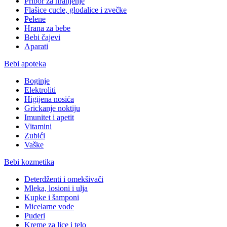
Pribor za hranjenje
Flašice cucle, glodalice i zvečke
Pelene
Hrana za bebe
Bebi čajevi
Aparati
Bebi apoteka
Boginje
Elektroliti
Higijena nosića
Grickanje noktiju
Imunitet i apetit
Vitamini
Zubići
Vaške
Bebi kozmetika
Deterdženti i omekšivači
Mleka, losioni i ulja
Kupke i šamponi
Micelarne vode
Puderi
Kreme za lice i telo