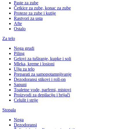
Paste za zube
Četkice za zube, konac za zube
Proteze za zube i kutije
Rastvori za usta
Afte
Ostalo
Za telo
Nega grudi
Piling
Gelovi za tuširanje, kupke i soli
Mleka, kreme i losioni
Ulja za telo
Preparati za samopotamnjivanje
Dezodoransi stikovi i roll-on
Sapuni
Toaletne vode, parfemi, mistovi
Proizvodi za depilaciju i brijači
Celulit i strije
Stopala
Nega
Dezodoransi