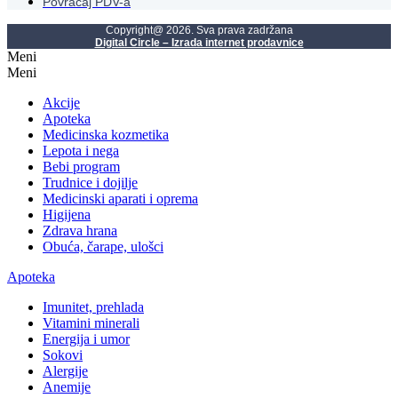
Povraćaj PDV-a
Copyright@ 2026. Sva prava zadržana
Digital Circle – Izrada internet prodavnice
Meni
Meni
Akcije
Apoteka
Medicinska kozmetika
Lepota i nega
Bebi program
Trudnice i dojilje
Medicinski aparati i oprema
Higijena
Zdrava hrana
Obuća, čarape, ulošci
Apoteka
Imunitet, prehlada
Vitamini minerali
Energija i umor
Sokovi
Alergije
Anemije