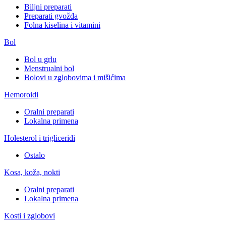
Biljni preparati
Preparati gvožđa
Folna kiselina i vitamini
Bol
Bol u grlu
Menstrualni bol
Bolovi u zglobovima i mišićima
Hemoroidi
Oralni preparati
Lokalna primena
Holesterol i trigliceridi
Ostalo
Kosa, koža, nokti
Oralni preparati
Lokalna primena
Kosti i zglobovi