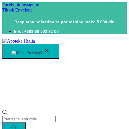
Skočite
Facebook
Instagram
na
Tiktok
Envelope
sadržaj
Besplatna poštarina za porudžbine preko 5.000 din
Info: +381 69 502 71 00
Proizvodi
Products
search