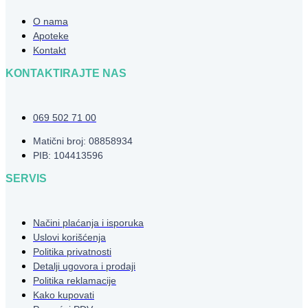
O nama
Apoteke
Kontakt
KONTAKTIRAJTE NAS
069 502 71 00
Matični broj: 08858934
PIB: 104413596
SERVIS
Načini plaćanja i isporuka
Uslovi korišćenja
Politika privatnosti
Detalji ugovora i prodaji
Politika reklamacije
Kako kupovati