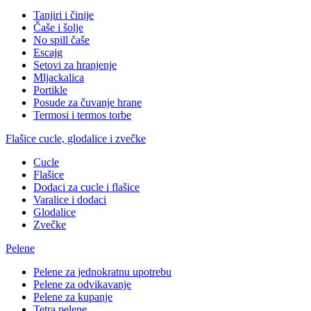
Tanjiri i činije
Čaše i šolje
No spill čaše
Escajg
Setovi za hranjenje
Mljackalica
Portikle
Posude za čuvanje hrane
Termosi i termos torbe
Flašice cucle, glodalice i zvečke
Cucle
Flašice
Dodaci za cucle i flašice
Varalice i dodaci
Glodalice
Zvečke
Pelene
Pelene za jednokratnu upotrebu
Pelene za odvikavanje
Pelene za kupanje
Tetra pelene