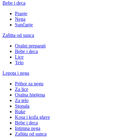
Bebe i deca
Pranje
Nega
Sunčanje
Zaštita od sunca
Oralni preparati
Bebe i deca
Lice
Telo
Lepota i nega
Pribor za negu
Za lice
Oralna higijena
Za telo
Stopala
Ruke
Kosa i koža glave
Bebe i deca
Intimna nega
Zaštita od sunca