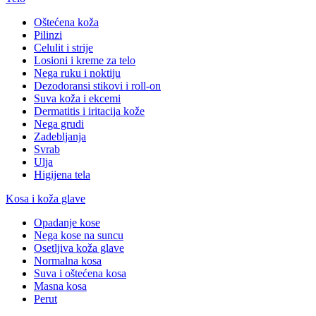
Oštećena koža
Pilinzi
Celulit i strije
Losioni i kreme za telo
Nega ruku i noktiju
Dezodoransi stikovi i roll-on
Suva koža i ekcemi
Dermatitis i iritacija kože
Nega grudi
Zadebljanja
Svrab
Ulja
Higijena tela
Kosa i koža glave
Opadanje kose
Nega kose na suncu
Osetljiva koža glave
Normalna kosa
Suva i oštećena kosa
Masna kosa
Perut