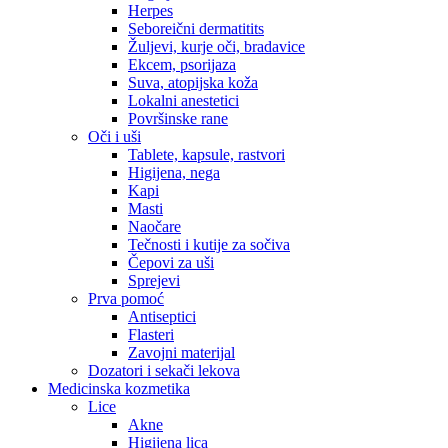
Herpes
Seboreični dermatitits
Žuljevi, kurje oči, bradavice
Ekcem, psorijaza
Suva, atopijska koža
Lokalni anestetici
Površinske rane
Oči i uši
Tablete, kapsule, rastvori
Higijena, nega
Kapi
Masti
Naočare
Tečnosti i kutije za sočiva
Čepovi za uši
Sprejevi
Prva pomoć
Antiseptici
Flasteri
Zavojni materijal
Dozatori i sekači lekova
Medicinska kozmetika
Lice
Akne
Higijena lica