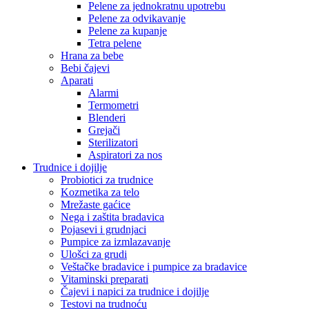
Pelene za jednokratnu upotrebu
Pelene za odvikavanje
Pelene za kupanje
Tetra pelene
Hrana za bebe
Bebi čajevi
Aparati
Alarmi
Termometri
Blenderi
Grejači
Sterilizatori
Aspiratori za nos
Trudnice i dojilje
Probiotici za trudnice
Kozmetika za telo
Mrežaste gaćice
Nega i zaštita bradavica
Pojasevi i grudnjaci
Pumpice za izmlazavanje
Ulošci za grudi
Veštačke bradavice i pumpice za bradavice
Vitaminski preparati
Čajevi i napici za trudnice i dojilje
Testovi na trudnoću