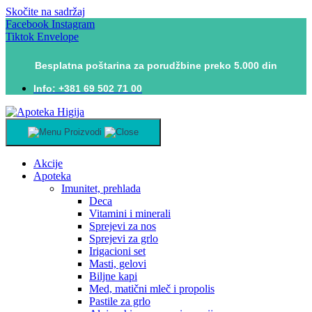
Skočite na sadržaj
Facebook
Instagram
Tiktok
Envelope
Besplatna poštarina za porudžbine preko 5.000 din
Info: +381 69 502 71 00
Proizvodi
Akcije
Apoteka
Imunitet, prehlada
Deca
Vitamini i minerali
Sprejevi za nos
Sprejevi za grlo
Irigacioni set
Masti, gelovi
Biljne kapi
Med, matični mleč i propolis
Pastile za grlo