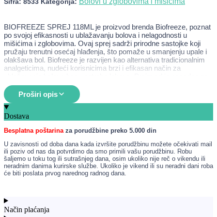
Bolovi u zglobovima i mišićima
Šifra:
8533
Kategorija:
BIOFREEZE SPREJ 118ML je proizvod brenda Biofreeze, poznat
po svojoj efikasnosti u ublažavanju bolova i nelagodnosti u
mišićima i zglobovima. Ovaj sprej sadrži prirodne sastojke koji
pružaju trenutni osećaj hlađenja, što pomaže u smanjenju upale i
olakšava bol. Biofreeze je razvijen kao alternativa tradicionalnim
analgeticima, nudeći korisnicima brzi i efikasan način za
ublažavanje bolova bez upotrebe lekova. Proizvod je pogodan za
sportiste, osobe koje se bave fizičkim radom, kao i za sve one koji
pate od hroničnih bolova.
Proširi opis
Namena
Dostava
Ublažavanje bolova u mišićima i zglobovima
Besplatna poštarina
za porudžbine preko 5.000 din
Smanjenje upale i otoka
Pomoć kod povreda izazvanih naporom ili prekomernim
U zavisnosti od doba dana kada izvršite porudžbinu možete očekivati mail
korišćenjem
ili poziv od nas da potvrdimo da smo primili vašu porudžbinu. Robu
Olakšanje simptoma artritisa i drugih hroničnih stanja
šaljemo u toku tog ili sutrašnjeg dana, osim ukoliko nije reč o vikendu ili
Podrška u oporavku nakon fizičkih aktivnosti ili sportskih
neradnim danima kurirske službe. Ukoliko je vikend ili su neradni dani roba
povreda
će biti poslata prvog narednog radnog dana.
Način upotrebe
Način plaćanja