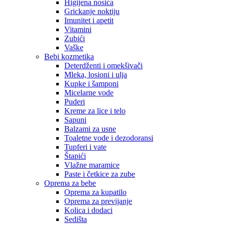
Higijena nosića
Grickanje noktiju
Imunitet i apetit
Vitamini
Zubići
Vaške
Bebi kozmetika
Deterdženti i omekšivači
Mleka, losioni i ulja
Kupke i šamponi
Micelarne vode
Puderi
Kreme za lice i telo
Sapuni
Balzami za usne
Toaletne vode i dezodoransi
Tupferi i vate
Štapići
Vlažne maramice
Paste i četkice za zube
Oprema za bebe
Oprema za kupatilo
Oprema za previjanje
Kolica i dodaci
Sedišta