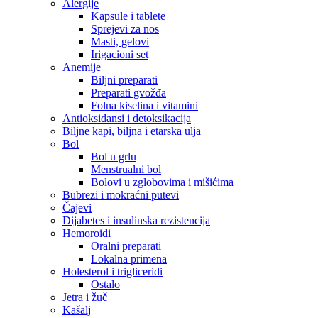
Alergije
Kapsule i tablete
Sprejevi za nos
Masti, gelovi
Irigacioni set
Anemije
Biljni preparati
Preparati gvožđa
Folna kiselina i vitamini
Antioksidansi i detoksikacija
Biljne kapi, biljna i etarska ulja
Bol
Bol u grlu
Menstrualni bol
Bolovi u zglobovima i mišićima
Bubrezi i mokraćni putevi
Čajevi
Dijabetes i insulinska rezistencija
Hemoroidi
Oralni preparati
Lokalna primena
Holesterol i trigliceridi
Ostalo
Jetra i žuč
Kašalj