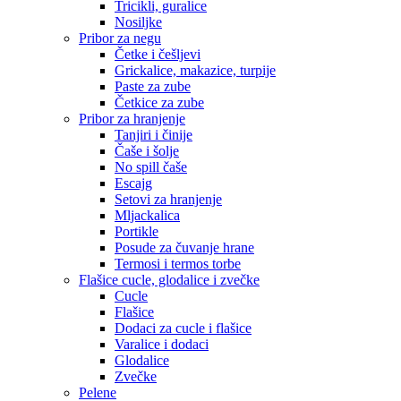
Tricikli, guralice
Nosiljke
Pribor za negu
Četke i češljevi
Grickalice, makazice, turpije
Paste za zube
Četkice za zube
Pribor za hranjenje
Tanjiri i činije
Čaše i šolje
No spill čaše
Escajg
Setovi za hranjenje
Mljackalica
Portikle
Posude za čuvanje hrane
Termosi i termos torbe
Flašice cucle, glodalice i zvečke
Cucle
Flašice
Dodaci za cucle i flašice
Varalice i dodaci
Glodalice
Zvečke
Pelene