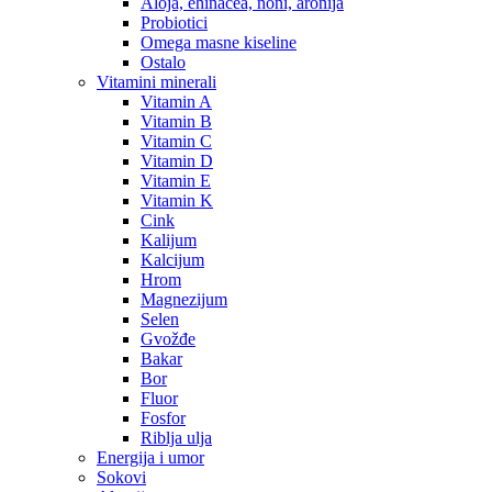
Aloja, ehinacea, noni, aronija
Probiotici
Omega masne kiseline
Ostalo
Vitamini minerali
Vitamin A
Vitamin B
Vitamin C
Vitamin D
Vitamin E
Vitamin K
Cink
Kalijum
Kalcijum
Hrom
Magnezijum
Selen
Gvožđe
Bakar
Bor
Fluor
Fosfor
Riblja ulja
Energija i umor
Sokovi