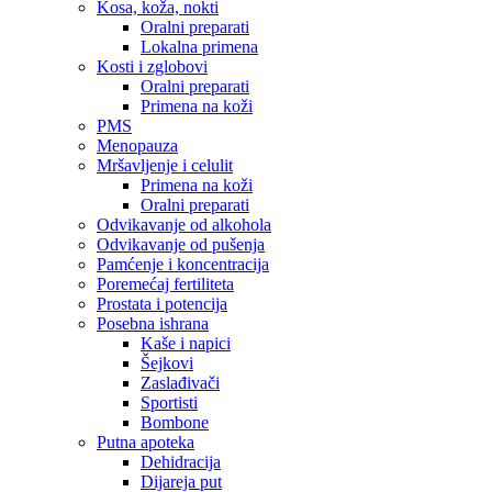
Kosa, koža, nokti
Oralni preparati
Lokalna primena
Kosti i zglobovi
Oralni preparati
Primena na koži
PMS
Menopauza
Mršavljenje i celulit
Primena na koži
Oralni preparati
Odvikavanje od alkohola
Odvikavanje od pušenja
Pamćenje i koncentracija
Poremećaj fertiliteta
Prostata i potencija
Posebna ishrana
Kaše i napici
Šejkovi
Zaslađivači
Sportisti
Bombone
Putna apoteka
Dehidracija
Dijareja put