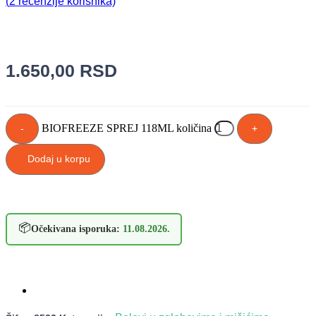
(
2
recenzije korisnika)
1.650,00
RSD
BIOFREEZE SPREJ 118ML količina
-
+
Dodaj u korpu
📦
Očekivana isporuka:
11.08.2026.