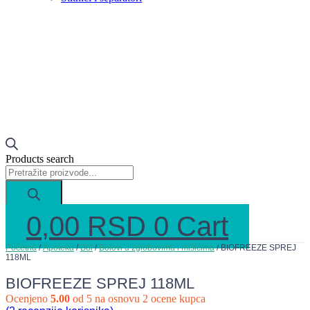
Products search
0,00
RSD
0
Cart
Početna
/
Apoteka
/
Bol
/
Bolovi u zglobovima i mišićima
/ BIOFREEZE SPREJ
118ML
BIOFREEZE SPREJ 118ML
Ocenjeno
5.00
od 5 na osnovu
2
ocene kupca