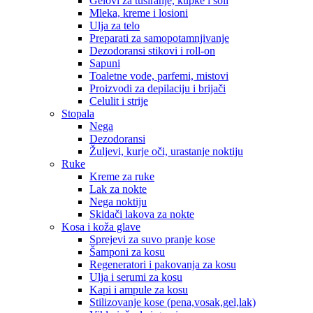
Gelovi za tuširanje, kupke i soli
Mleka, kreme i losioni
Ulja za telo
Preparati za samopotamnjivanje
Dezodoransi stikovi i roll-on
Sapuni
Toaletne vode, parfemi, mistovi
Proizvodi za depilaciju i brijači
Celulit i strije
Stopala
Nega
Dezodoransi
Žuljevi, kurje oči, urastanje noktiju
Ruke
Kreme za ruke
Lak za nokte
Nega noktiju
Skidači lakova za nokte
Kosa i koža glave
Sprejevi za suvo pranje kose
Šamponi za kosu
Regeneratori i pakovanja za kosu
Ulja i serumi za kosu
Kapi i ampule za kosu
Stilizovanje kose (pena,vosak,gel,lak)