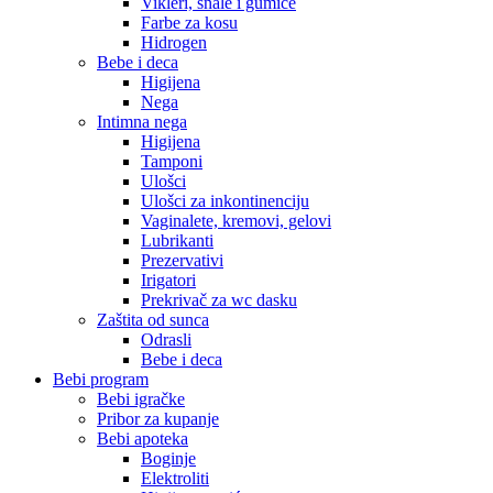
Vikleri, šnale i gumice
Farbe za kosu
Hidrogen
Bebe i deca
Higijena
Nega
Intimna nega
Higijena
Tamponi
Ulošci
Ulošci za inkontinenciju
Vaginalete, kremovi, gelovi
Lubrikanti
Prezervativi
Irigatori
Prekrivač za wc dasku
Zaštita od sunca
Odrasli
Bebe i deca
Bebi program
Bebi igračke
Pribor za kupanje
Bebi apoteka
Boginje
Elektroliti