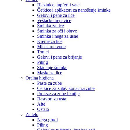
Blazinice, tupferi i vate
Četkice i aplikatori za nanošenje šminke
Gelovi i pene za lice
Veštačke trepavice
Šminka za lice
Šminka za oči i obrve
Šminka i nega za usne
Kreme za lice
Micelarne vode
Tonici
Gelovi i pene za brijanje
Piling
Skidanje šminke
Maske za lice
Oralna higijena
Paste za zube
Četkice za zube, konac za zube
Proteze za zube i kutije
Rastvori za usta
Afte
Ostalo
Za telo
Nega grudi
Piling