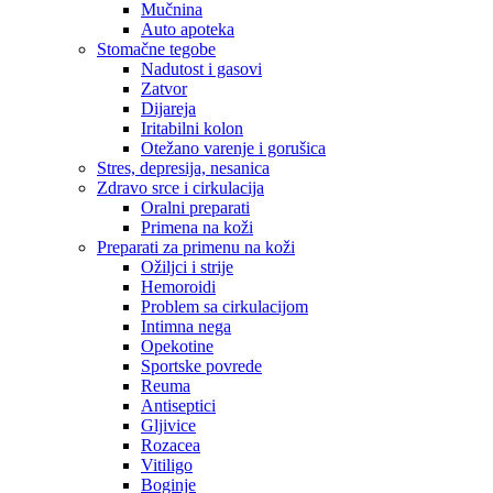
Mučnina
Auto apoteka
Stomačne tegobe
Nadutost i gasovi
Zatvor
Dijareja
Iritabilni kolon
Otežano varenje i gorušica
Stres, depresija, nesanica
Zdravo srce i cirkulacija
Oralni preparati
Primena na koži
Preparati za primenu na koži
Ožiljci i strije
Hemoroidi
Problem sa cirkulacijom
Intimna nega
Opekotine
Sportske povrede
Reuma
Antiseptici
Gljivice
Rozacea
Vitiligo
Boginje