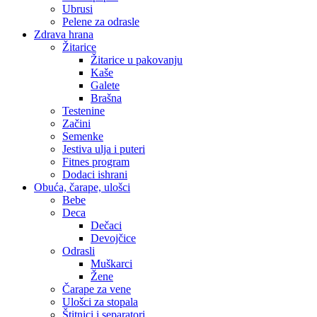
Ubrusi
Pelene za odrasle
Zdrava hrana
Žitarice
Žitarice u pakovanju
Kaše
Galete
Brašna
Testenine
Začini
Semenke
Jestiva ulja i puteri
Fitnes program
Dodaci ishrani
Obuća, čarape, ulošci
Bebe
Deca
Dečaci
Devojčice
Odrasli
Muškarci
Žene
Čarape za vene
Ulošci za stopala
Štitnici i separatori