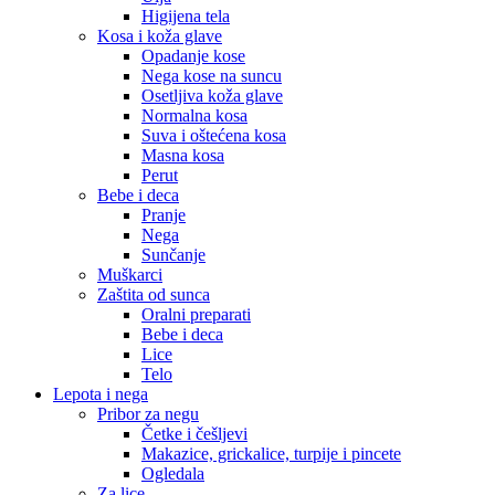
Higijena tela
Kosa i koža glave
Opadanje kose
Nega kose na suncu
Osetljiva koža glave
Normalna kosa
Suva i oštećena kosa
Masna kosa
Perut
Bebe i deca
Pranje
Nega
Sunčanje
Muškarci
Zaštita od sunca
Oralni preparati
Bebe i deca
Lice
Telo
Lepota i nega
Pribor za negu
Četke i češljevi
Makazice, grickalice, turpije i pincete
Ogledala
Za lice