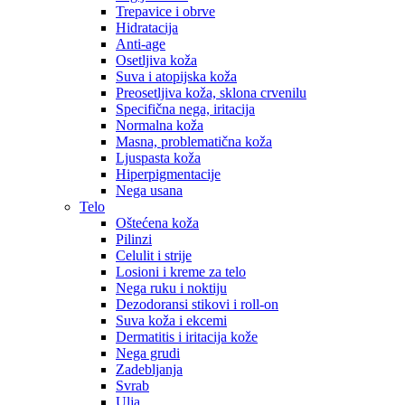
Trepavice i obrve
Hidratacija
Anti-age
Osetljiva koža
Suva i atopijska koža
Preosetljiva koža, sklona crvenilu
Specifična nega, iritacija
Normalna koža
Masna, problematična koža
Ljuspasta koža
Hiperpigmentacije
Nega usana
Telo
Oštećena koža
Pilinzi
Celulit i strije
Losioni i kreme za telo
Nega ruku i noktiju
Dezodoransi stikovi i roll-on
Suva koža i ekcemi
Dermatitis i iritacija kože
Nega grudi
Zadebljanja
Svrab
Ulja