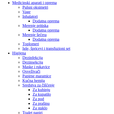
Medicinski aparati i oprema
Pulsni oksimetri
Vage
Inhalatori
Dodatna oprema
Merenje pritiska
Dodatna oprema
Merenje šećera
Dodatna oprema
Toplomeri
Igle, špricevi i transfuzioni set
Higijena
Dezinfekcija
Dezinsekcija
Maske i rukavice
Osveživači
Papirne maramice
Kućna hemija
Sredstva za čišćenje
Za kuhinju
Za kupatilo
Za pod
Za prašinu
Za staklo
Toalet papiri