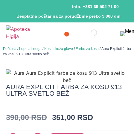
Info: +381 69 502 71 00
Besplatna poštarina za porudžbine preko 5.000 din
0
Početna
/
Lepota i nega
/
Kosa i koža glave
/
Farbe za kosu
/ Aura Explicit farba
za kosu 913 Ultra svetlo bež
AURA EXPLICIT FARBA ZA KOSU 913
ULTRA SVETLO BEŽ
390,00
RSD
351,00
RSD