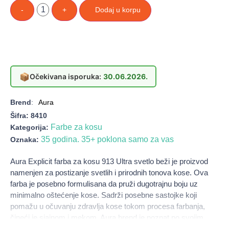
-
+
Dodaj u korpu
📦
Očekivana isporuka:
30.06.2026.
Brend
:
Aura
Šifra:
8410
Farbe za kosu
Kategorija:
35 godina. 35+ poklona samo za vas
Oznaka:
Aura Explicit farba za kosu 913 Ultra svetlo beži je proizvod
namenjen za postizanje svetlih i prirodnih tonova kose. Ova
farba je posebno formulisana da pruži dugotrajnu boju uz
minimalno oštećenje kose. Sadrži posebne sastojke koji
pomažu u očuvanju zdravlja kose tokom procesa farbanja,
čineći je sjajnom i mekom. Aura brend je poznat po svojim
visokokvalitetnim proizvodima za negu kose, a ova farba je