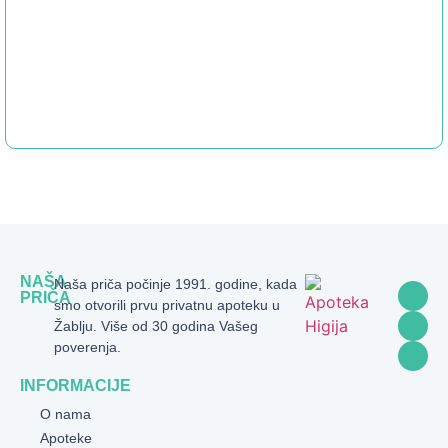
NAŠA
Naša priča počinje 1991. godine, kada
PRIČA
smo otvorili prvu privatnu apoteku u
Žablju. Više od 30 godina Vašeg
poverenja.
INFORMACIJE
O nama
Apoteke