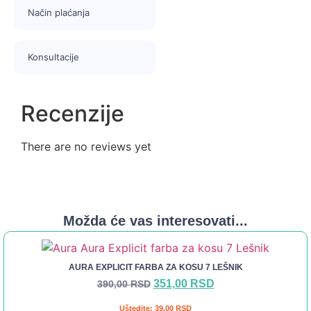
deluje prema uputstvu, a zatim temeljno isperite kosu toplom
Način plaćanja
vodom. Na kraju, preporučuje se korišćenje regeneratora za
dodatnu hidrataciju i sjaj.
Konsultacije
Pakovanje
Pakovanje sadrži jednu tubu sa bojom za kosu (50 ml), dve
kesice emulzionog hidrogena (2 x 40 ml), jednu kesicu
Recenzije
hranljivog tretmana sa arganovim uljem (10 ml), jedan par
zaštitnih rukavica i uputstvo za upotrebu.
There are no reviews yet
Možda će vas interesovati...
AURA EXPLICIT FARBA ZA KOSU 7 LEŠNIK
351,00
RSD
390,00
RSD
Uštedite:
39,00
RSD