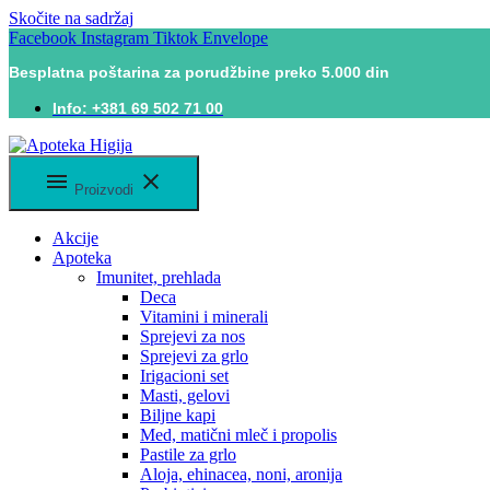
Skočite na sadržaj
Facebook
Instagram
Tiktok
Envelope
Besplatna poštarina za porudžbine preko 5.000 din
Info: +381 69 502 71 00
Proizvodi
Akcije
Apoteka
Imunitet, prehlada
Deca
Vitamini i minerali
Sprejevi za nos
Sprejevi za grlo
Irigacioni set
Masti, gelovi
Biljne kapi
Med, matični mleč i propolis
Pastile za grlo
Aloja, ehinacea, noni, aronija