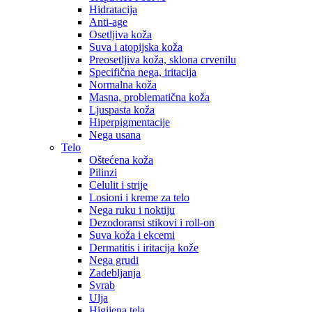
Hidratacija
Anti-age
Osetljiva koža
Suva i atopijska koža
Preosetljiva koža, sklona crvenilu
Specifična nega, iritacija
Normalna koža
Masna, problematična koža
Ljuspasta koža
Hiperpigmentacije
Nega usana
Telo
Oštećena koža
Pilinzi
Celulit i strije
Losioni i kreme za telo
Nega ruku i noktiju
Dezodoransi stikovi i roll-on
Suva koža i ekcemi
Dermatitis i iritacija kože
Nega grudi
Zadebljanja
Svrab
Ulja
Higijena tela