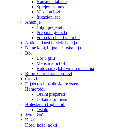
Kapsule i tablete
Sprejevi za nos
Masti, gelovi
Irigacioni set
Anemije
Biljni preparati
Preparati gvožđa
Folna kiselina i vitamini
Antioksidansi i detoksikacija
Biljne kapi, biljna i etarska ulja
Bol
Bol u grlu
Menstrualni bol
Bolovi u zglobovima i mišićima
Bubrezi i mokraćni putevi
Čajevi
Dijabetes i insulinska rezistencija
Hemoroidi
Oralni preparati
Lokalna primena
Holesterol i trigliceridi
Ostalo
Jetra i žuč
Kašalj
Kosa, koža, nokti