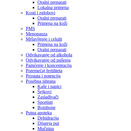
Oralni preparati
Lokalna primena
Kosti i zglobovi
Oralni preparati
Primena na koži
PMS
Menopauza
Mršavljenje i celulit
Primena na koži
Oralni preparati
Odvikavanje od alkohola
Odvikavanje od pušenja
Pamćenje i koncentracija
Poremećaj fertiliteta
Prostata i potencija
Posebna ishrana
Kaše i napici
Šejkovi
Zaslađivači
Sportisti
Bombone
Putna apoteka
Dehidracija
Dijareja put
Mučnina