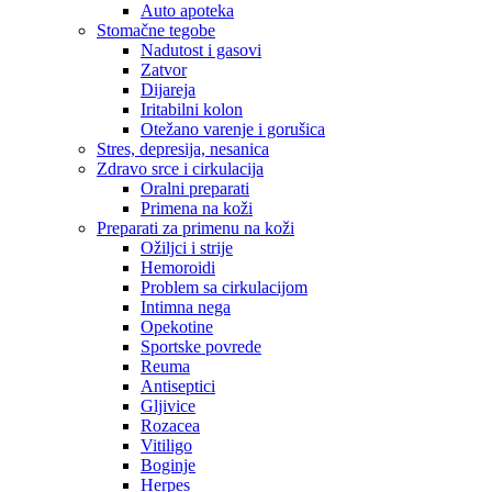
Auto apoteka
Stomačne tegobe
Nadutost i gasovi
Zatvor
Dijareja
Iritabilni kolon
Otežano varenje i gorušica
Stres, depresija, nesanica
Zdravo srce i cirkulacija
Oralni preparati
Primena na koži
Preparati za primenu na koži
Ožiljci i strije
Hemoroidi
Problem sa cirkulacijom
Intimna nega
Opekotine
Sportske povrede
Reuma
Antiseptici
Gljivice
Rozacea
Vitiligo
Boginje
Herpes