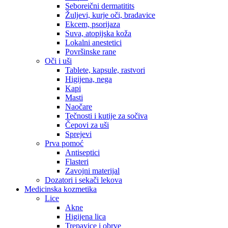
Seboreični dermatitits
Žuljevi, kurje oči, bradavice
Ekcem, psorijaza
Suva, atopijska koža
Lokalni anestetici
Površinske rane
Oči i uši
Tablete, kapsule, rastvori
Higijena, nega
Kapi
Masti
Naočare
Tečnosti i kutije za sočiva
Čepovi za uši
Sprejevi
Prva pomoć
Antiseptici
Flasteri
Zavojni materijal
Dozatori i sekači lekova
Medicinska kozmetika
Lice
Akne
Higijena lica
Trepavice i obrve