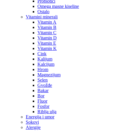
Probiotici
Omega masne kiseline
Ostalo
Vitamini minerali
Vitamin A
Vitamin B
Vitamin C
Vitamin D
Vitamin E
Vitamin K
Cink
Kalijum
Kalcijum
Hrom
Magnezijum
Selen
Gvožđe
Bakar
Bor
Fluor
Fosfor
Riblja ulja
Energija i umor
Sokovi
Alergije