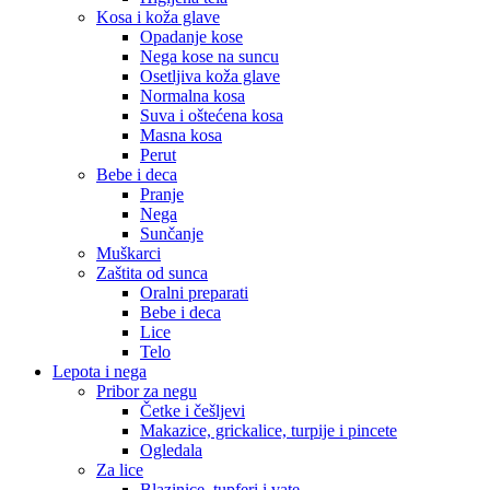
Kosa i koža glave
Opadanje kose
Nega kose na suncu
Osetljiva koža glave
Normalna kosa
Suva i oštećena kosa
Masna kosa
Perut
Bebe i deca
Pranje
Nega
Sunčanje
Muškarci
Zaštita od sunca
Oralni preparati
Bebe i deca
Lice
Telo
Lepota i nega
Pribor za negu
Četke i češljevi
Makazice, grickalice, turpije i pincete
Ogledala
Za lice
Blazinice, tupferi i vate