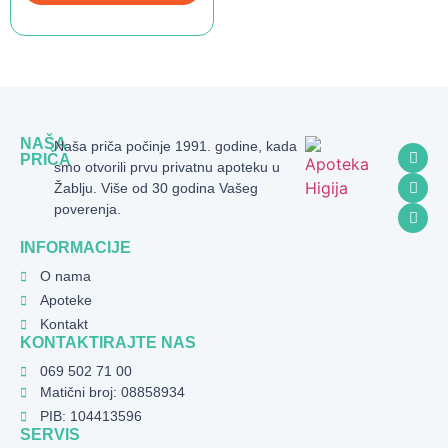
NAŠA
Naša priča počinje 1991. godine, kada
PRIČA
smo otvorili prvu privatnu apoteku u
Žablju. Više od 30 godina Vašeg
poverenja.
INFORMACIJE
O nama
Apoteke
Kontakt
KONTAKTIRAJTE NAS
069 502 71 00
Matični broj: 08858934
PIB: 104413596
SERVIS