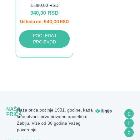
1.880,00
RSD
940,00
RSD
Ušteda od:
940,00
RSD
POGLEDAJ
PROIZVOD
NAŠA
Naša priča počinje 1991. godine, kada
PRIČA
smo otvorili prvu privatnu apoteku u
Žablju. Više od 30 godina Vašeg
poverenja.