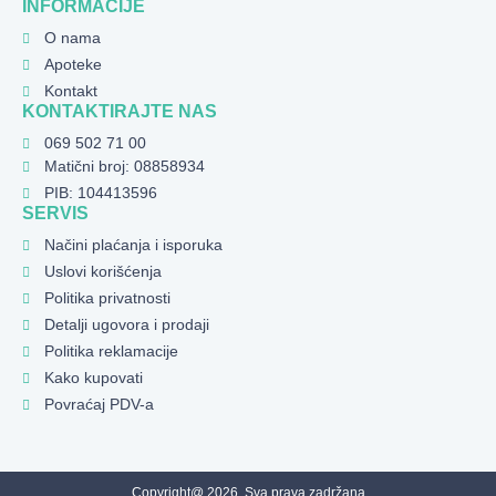
INFORMACIJE
O nama
Apoteke
Kontakt
KONTAKTIRAJTE NAS
069 502 71 00
Matični broj: 08858934
PIB: 104413596
SERVIS
Načini plaćanja i isporuka
Uslovi korišćenja
Politika privatnosti
Detalji ugovora i prodaji
Politika reklamacije
Kako kupovati
Povraćaj PDV-a
Copyright@ 2026. Sva prava zadržana