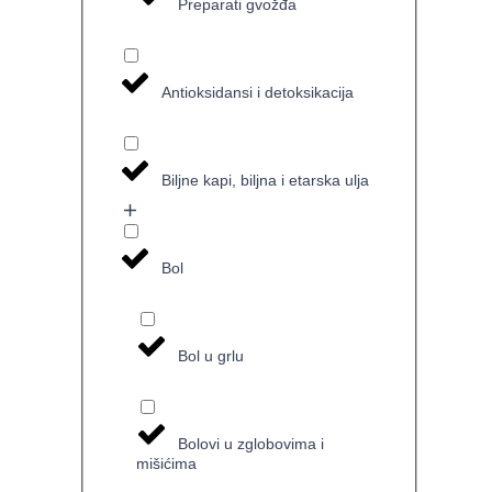
Preparati gvožđa
Antioksidansi i detoksikacija
Biljne kapi, biljna i etarska ulja
Bol
Bol u grlu
Bolovi u zglobovima i
mišićima