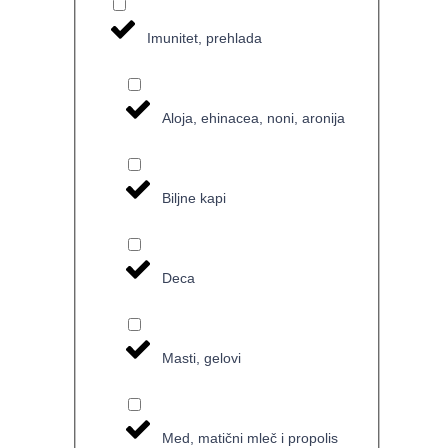
Imunitet, prehlada
Aloja, ehinacea, noni, aronija
Biljne kapi
Deca
Masti, gelovi
Med, matični mleč i propolis