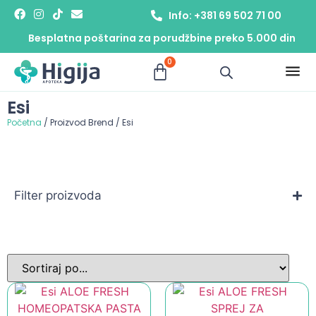
Info: +381 69 502 71 00
Besplatna poštarina za porudžbine preko 5.000 din
0
Esi
Početna
/ Proizvod Brend / Esi
Filter proizvoda