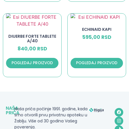
ECHINAID KAPI
DIUERBE FORTE TABLETE
595,00
RSD
A/40
840,00
RSD
POGLEDAJ PROIZVOD
POGLEDAJ PROIZVOD
NAŠA
Naša priča počinje 1991. godine, kada
PRIČA
smo otvorili prvu privatnu apoteku u
Žablju. Više od 30 godina Vašeg
poverenja.