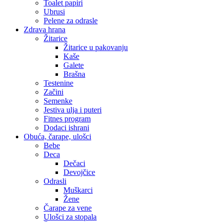
Toalet papiri
Ubrusi
Pelene za odrasle
Zdrava hrana
Žitarice
Žitarice u pakovanju
Kaše
Galete
Brašna
Testenine
Začini
Semenke
Jestiva ulja i puteri
Fitnes program
Dodaci ishrani
Obuća, čarape, ulošci
Bebe
Deca
Dečaci
Devojčice
Odrasli
Muškarci
Žene
Čarape za vene
Ulošci za stopala