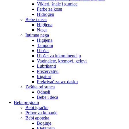
Vikleri, šnale i gumice
Farbe za kosu
Hidrogen
Bebe i deca
Higijena
Nega
Intimna nega
Higijena
Tamponi
Ulošci
Ulošci za inkontinenciju
Vaginalete, kremovi, gelovi
Lubrikanti
Prezervativi
Irigatori
Prekrivač za wc dasku
Zaštita od sunca
Odrasli
Bebe i deca
Bebi program
Bebi igračke
Pribor za kupanje
Bebi apoteka
Boginje
Elektroliti