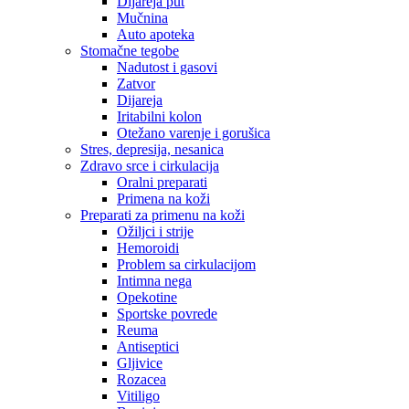
Dijareja put
Mučnina
Auto apoteka
Stomačne tegobe
Nadutost i gasovi
Zatvor
Dijareja
Iritabilni kolon
Otežano varenje i gorušica
Stres, depresija, nesanica
Zdravo srce i cirkulacija
Oralni preparati
Primena na koži
Preparati za primenu na koži
Ožiljci i strije
Hemoroidi
Problem sa cirkulacijom
Intimna nega
Opekotine
Sportske povrede
Reuma
Antiseptici
Gljivice
Rozacea
Vitiligo