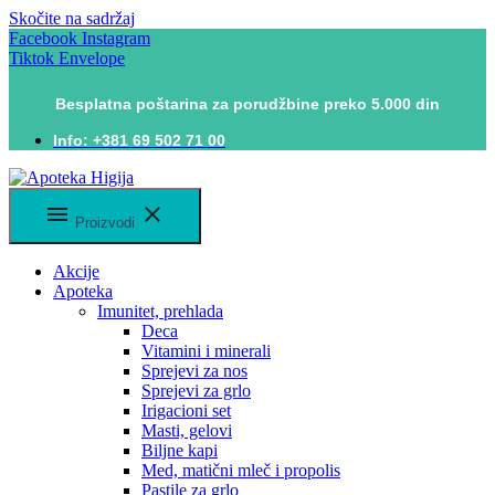
Skočite na sadržaj
Facebook
Instagram
Tiktok
Envelope
Besplatna poštarina za porudžbine preko 5.000 din
Info: +381 69 502 71 00
Proizvodi
Akcije
Apoteka
Imunitet, prehlada
Deca
Vitamini i minerali
Sprejevi za nos
Sprejevi za grlo
Irigacioni set
Masti, gelovi
Biljne kapi
Med, matični mleč i propolis
Pastile za grlo