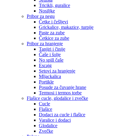
Tricikli, guralice
Nosiljke
Pribor za negu
Četke i češljevi
Grickalice, makazice, turpije
Paste za zube
Četkice za zube
Pribor za hranjenje
Tanjiri i činije
Čaše i šolje
No spill čaše
Escajg
Setovi za hranjenje
Mljackalica
Portikle
Posude za čuvanje hrane
Termosi i termos torbe
Flašice cucle, glodalice i zvečke
Cucle
Flašice
Dodaci za cucle i flašice
Varalice i dodaci
Glodalice
Zvečke