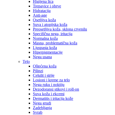
Higijena lica
Trepavice i obrve
Hidratacija
Anti-age
Osetljiva koža
Suva i atopijska koža
Preosetljiva koža, sklona crvenilu
Specifična nega, iritacija
Normalna koža
Masna, problematična koža
Ljuspasta koža
Hiperpigmentacije
Nega usana
Telo
Oštećena koža
Pilinzi
Celulit i strije
Losioni i kreme za telo
Nega ruku i noktiju
Dezodoransi stikovi i roll-on
Suva koža i ekcemi
Dermatitis i iritacija kože
Nega grudi
Zadebljanja
Svrab