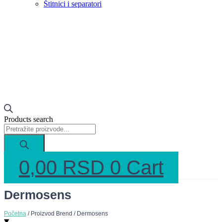
Štitnici i separatori
Products search
0,00
RSD
0
Cart
Dermosens
Početna
/ Proizvod Brend / Dermosens