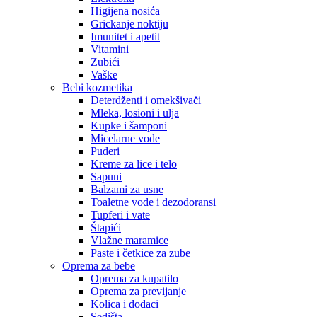
Higijena nosića
Grickanje noktiju
Imunitet i apetit
Vitamini
Zubići
Vaške
Bebi kozmetika
Deterdženti i omekšivači
Mleka, losioni i ulja
Kupke i šamponi
Micelarne vode
Puderi
Kreme za lice i telo
Sapuni
Balzami za usne
Toaletne vode i dezodoransi
Tupferi i vate
Štapići
Vlažne maramice
Paste i četkice za zube
Oprema za bebe
Oprema za kupatilo
Oprema za previjanje
Kolica i dodaci
Sedišta