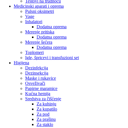
Testovi na trudnoću
Medicinski aparati i oprema
Pulsni oksimetri
Vage
Inhalatori
Dodatna oprema
Merenje pritiska
Dodatna oprema
Merenje šećera
Dodatna oprema
Toplomeri
Igle, špricevi i transfuzioni set
Higijena
Dezinfekcija
Dezinsekcija
Maske i rukavice
Osveživači
Papirne maramice
Kućna hemija
Sredstva za čišćenje
Za kuhinju
Za kupatilo
Za pod
Za prašinu
Za staklo