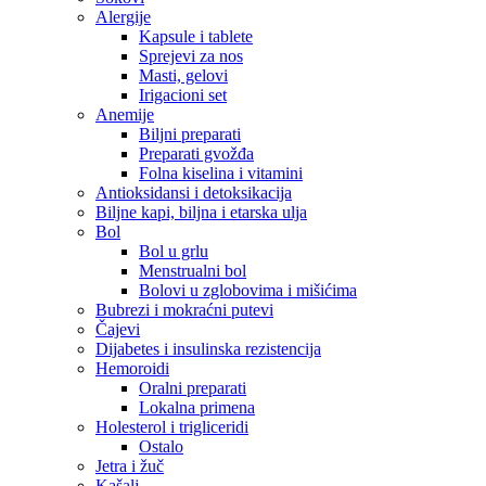
Alergije
Kapsule i tablete
Sprejevi za nos
Masti, gelovi
Irigacioni set
Anemije
Biljni preparati
Preparati gvožđa
Folna kiselina i vitamini
Antioksidansi i detoksikacija
Biljne kapi, biljna i etarska ulja
Bol
Bol u grlu
Menstrualni bol
Bolovi u zglobovima i mišićima
Bubrezi i mokraćni putevi
Čajevi
Dijabetes i insulinska rezistencija
Hemoroidi
Oralni preparati
Lokalna primena
Holesterol i trigliceridi
Ostalo
Jetra i žuč
Kašalj