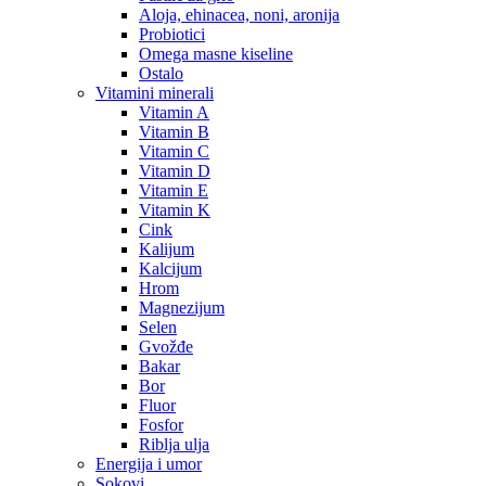
Aloja, ehinacea, noni, aronija
Probiotici
Omega masne kiseline
Ostalo
Vitamini minerali
Vitamin A
Vitamin B
Vitamin C
Vitamin D
Vitamin E
Vitamin K
Cink
Kalijum
Kalcijum
Hrom
Magnezijum
Selen
Gvožđe
Bakar
Bor
Fluor
Fosfor
Riblja ulja
Energija i umor
Sokovi