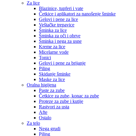
Za lice
Blazinice, tupferi i vate
Četkice i aplikatori za nanošenje šminke
Gelovi i pene za lice
Veštačke trepavice
Šminka za lice
Šminka za oči i obrve
Šminka i nega za usne
Kreme za lice
Micelarne vode
Tonici
Gelovi i pene za brijanje
Piling
Skidanje šminke
Maske za lice
Oralna higijena
Paste za zube
Četkice za zube, konac za zube
Proteze za zube i kutije
Rastvori za usta
Afte
Ostalo
Za telo
Nega grudi
Piling