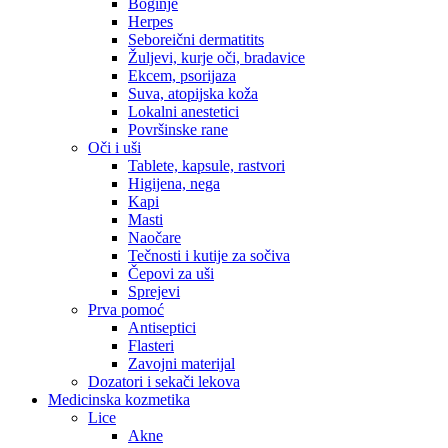
Boginje
Herpes
Seboreični dermatitits
Žuljevi, kurje oči, bradavice
Ekcem, psorijaza
Suva, atopijska koža
Lokalni anestetici
Površinske rane
Oči i uši
Tablete, kapsule, rastvori
Higijena, nega
Kapi
Masti
Naočare
Tečnosti i kutije za sočiva
Čepovi za uši
Sprejevi
Prva pomoć
Antiseptici
Flasteri
Zavojni materijal
Dozatori i sekači lekova
Medicinska kozmetika
Lice
Akne