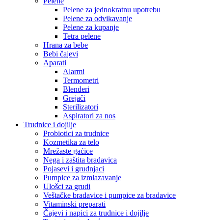
Pelene
Pelene za jednokratnu upotrebu
Pelene za odvikavanje
Pelene za kupanje
Tetra pelene
Hrana za bebe
Bebi čajevi
Aparati
Alarmi
Termometri
Blenderi
Grejači
Sterilizatori
Aspiratori za nos
Trudnice i dojilje
Probiotici za trudnice
Kozmetika za telo
Mrežaste gaćice
Nega i zaštita bradavica
Pojasevi i grudnjaci
Pumpice za izmlazavanje
Ulošci za grudi
Veštačke bradavice i pumpice za bradavice
Vitaminski preparati
Čajevi i napici za trudnice i dojilje