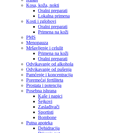
Kosa, koža, nokti
Oralni preparati
Lokalna primena
Kosti i zglobovi
Oralni preparati
Primena na koži
PMS
Menopauza
Mršavljenje i celulit
Primena na koži
Oralni preparati
Odvikavanje od alkohola
Odvikavanje od pušenja
Pamćenje i koncentracija
Poremećaj fertiliteta
Prostata i potencija
Posebna ishrana
Kaše i napici
Šejkovi
Zaslađivači
Sportisti
Bombone
Putna apoteka
Dehidracija