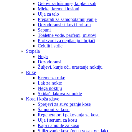
Gelovi za tuširanje, kupke i soli
Mleka, kreme i losioni
Ulja za telo
Preparati za samopotamnjivanje
Dezodoransi stikovi i roll-on
Sapuni
Toaletne vode, parfemi, mistovi
Proizvodi za depilaciju i brijači
Celulit i strije
Stopala
Nega
Dezodoransi
Žuljevi, kurje oči, urastanje noktiju
Ruke
Kreme za ruke
Lak za nokte
Nega noktiju
Skidači lakova za nokte
Kosa i koža glave
Sprejevi za suvo pranje kose
Šamponi za kosu
Regeneratori i pakovanja za kosu
Ulja i serumi za kosu
Kapi i ampule za kosu
Stilizovanje kose (pena,vosak,gel,lak)