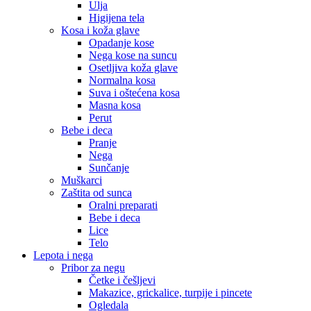
Ulja
Higijena tela
Kosa i koža glave
Opadanje kose
Nega kose na suncu
Osetljiva koža glave
Normalna kosa
Suva i oštećena kosa
Masna kosa
Perut
Bebe i deca
Pranje
Nega
Sunčanje
Muškarci
Zaštita od sunca
Oralni preparati
Bebe i deca
Lice
Telo
Lepota i nega
Pribor za negu
Četke i češljevi
Makazice, grickalice, turpije i pincete
Ogledala