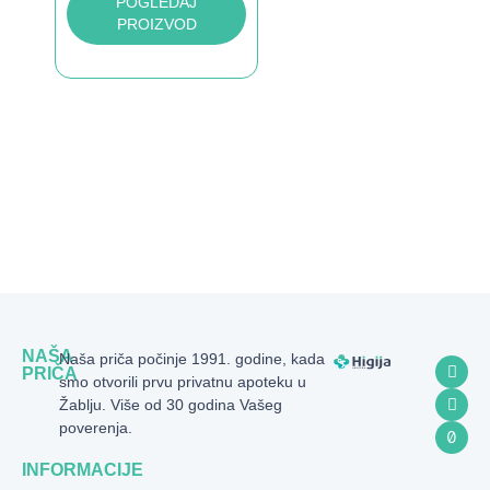
POGLEDAJ
PROIZVOD
NAŠA
Naša priča počinje 1991. godine, kada
PRIČA
smo otvorili prvu privatnu apoteku u
Žablju. Više od 30 godina Vašeg
poverenja.
INFORMACIJE