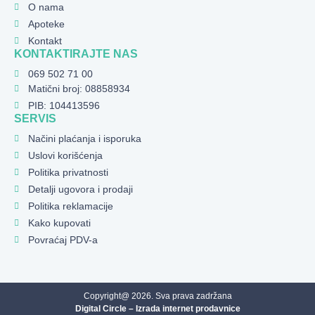
O nama
Apoteke
Kontakt
KONTAKTIRAJTE NAS
069 502 71 00
Matični broj: 08858934
PIB: 104413596
SERVIS
Načini plaćanja i isporuka
Uslovi korišćenja
Politika privatnosti
Detalji ugovora i prodaji
Politika reklamacije
Kako kupovati
Povraćaj PDV-a
Copyright@ 2026. Sva prava zadržana
Digital Circle – Izrada internet prodavnice