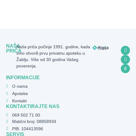
NAŠA
Naša priča počinje 1991. godine, kada
PRIČA
smo otvorili prvu privatnu apoteku u
Žablju. Više od 30 godina Vašeg
poverenja.
INFORMACIJE
O nama
Apoteke
Kontakt
KONTAKTIRAJTE NAS
069 502 71 00
Matični broj: 08858934
PIB: 104413596
SERVIS