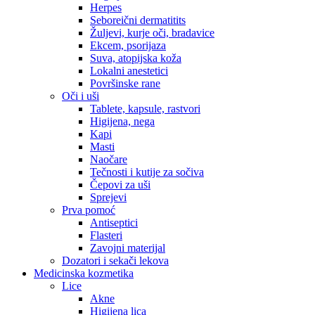
Herpes
Seboreični dermatitits
Žuljevi, kurje oči, bradavice
Ekcem, psorijaza
Suva, atopijska koža
Lokalni anestetici
Površinske rane
Oči i uši
Tablete, kapsule, rastvori
Higijena, nega
Kapi
Masti
Naočare
Tečnosti i kutije za sočiva
Čepovi za uši
Sprejevi
Prva pomoć
Antiseptici
Flasteri
Zavojni materijal
Dozatori i sekači lekova
Medicinska kozmetika
Lice
Akne
Higijena lica