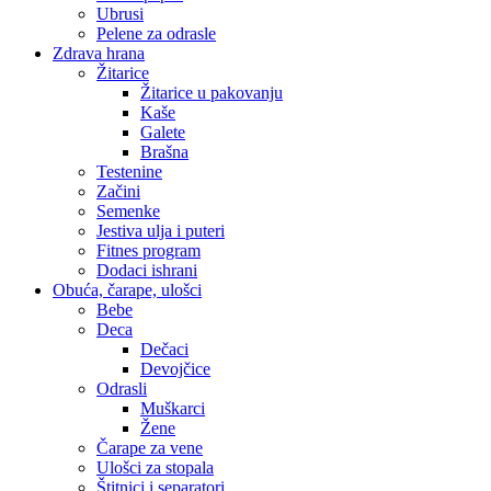
Ubrusi
Pelene za odrasle
Zdrava hrana
Žitarice
Žitarice u pakovanju
Kaše
Galete
Brašna
Testenine
Začini
Semenke
Jestiva ulja i puteri
Fitnes program
Dodaci ishrani
Obuća, čarape, ulošci
Bebe
Deca
Dečaci
Devojčice
Odrasli
Muškarci
Žene
Čarape za vene
Ulošci za stopala
Štitnici i separatori