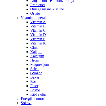
Aloja, ehinacea, noni, aronija
Probiotici
Omega masne kiseline
Ostalo
Vitamini minerali
Vitamin A
Vitamin B
Vitamin C
Vitamin D
Vitamin E
Vitamin K
Cink
Kalijum
Kalcijum
Hrom
Magnezijum
Selen
Gvožđe
Bakar
Bor
Fluor
Fosfor
Riblja ulja
Energija i umor
Sokovi