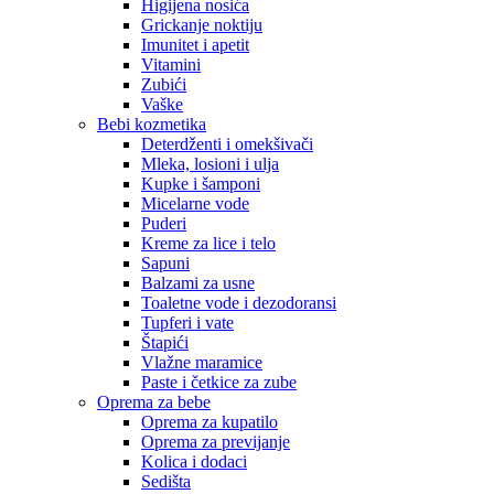
Higijena nosića
Grickanje noktiju
Imunitet i apetit
Vitamini
Zubići
Vaške
Bebi kozmetika
Deterdženti i omekšivači
Mleka, losioni i ulja
Kupke i šamponi
Micelarne vode
Puderi
Kreme za lice i telo
Sapuni
Balzami za usne
Toaletne vode i dezodoransi
Tupferi i vate
Štapići
Vlažne maramice
Paste i četkice za zube
Oprema za bebe
Oprema za kupatilo
Oprema za previjanje
Kolica i dodaci
Sedišta