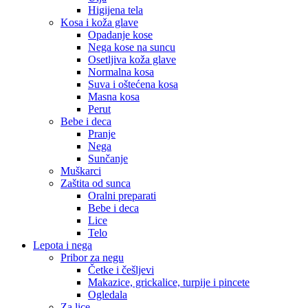
Higijena tela
Kosa i koža glave
Opadanje kose
Nega kose na suncu
Osetljiva koža glave
Normalna kosa
Suva i oštećena kosa
Masna kosa
Perut
Bebe i deca
Pranje
Nega
Sunčanje
Muškarci
Zaštita od sunca
Oralni preparati
Bebe i deca
Lice
Telo
Lepota i nega
Pribor za negu
Četke i češljevi
Makazice, grickalice, turpije i pincete
Ogledala
Za lice