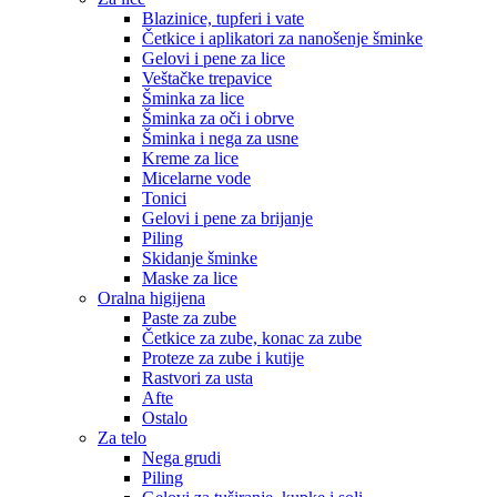
Blazinice, tupferi i vate
Četkice i aplikatori za nanošenje šminke
Gelovi i pene za lice
Veštačke trepavice
Šminka za lice
Šminka za oči i obrve
Šminka i nega za usne
Kreme za lice
Micelarne vode
Tonici
Gelovi i pene za brijanje
Piling
Skidanje šminke
Maske za lice
Oralna higijena
Paste za zube
Četkice za zube, konac za zube
Proteze za zube i kutije
Rastvori za usta
Afte
Ostalo
Za telo
Nega grudi
Piling