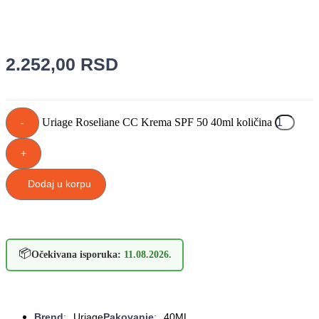
2.252,00
RSD
Uriage Roseliane CC Krema SPF 50 40ml količina
-
+
Dodaj u korpu
📦
Očekivana isporuka:
11.08.2026.
Brend
:
Uriage
Pakovanje
:
40ML