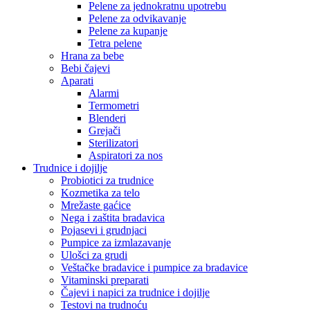
Pelene za jednokratnu upotrebu
Pelene za odvikavanje
Pelene za kupanje
Tetra pelene
Hrana za bebe
Bebi čajevi
Aparati
Alarmi
Termometri
Blenderi
Grejači
Sterilizatori
Aspiratori za nos
Trudnice i dojilje
Probiotici za trudnice
Kozmetika za telo
Mrežaste gaćice
Nega i zaštita bradavica
Pojasevi i grudnjaci
Pumpice za izmlazavanje
Ulošci za grudi
Veštačke bradavice i pumpice za bradavice
Vitaminski preparati
Čajevi i napici za trudnice i dojilje
Testovi na trudnoću