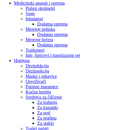
Medicinski aparati i oprema
Pulsni oksimetri
Vage
Inhalatori
Dodatna oprema
Merenje pritiska
Dodatna oprema
Merenje šećera
Dodatna oprema
Toplomeri
Igle, špricevi i transfuzioni set
Higijena
Dezinfekcija
Dezinsekcija
Maske i rukavice
Osveživači
Papirne maramice
Kućna hemija
Sredstva za čišćenje
Za kuhinju
Za kupatilo
Za pod
Za prašinu
Za staklo
Toalet papiri