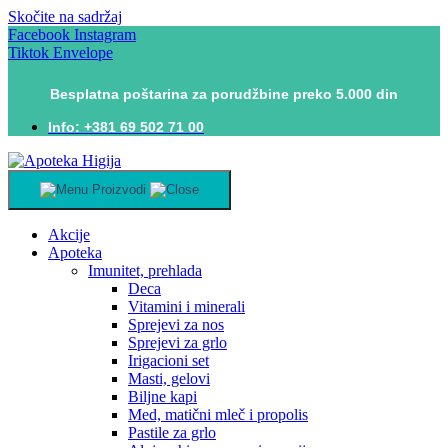
Skočite na sadržaj
Facebook
Instagram
Tiktok
Envelope
Besplatna poštarina za porudžbine preko 5.000 din
Info: +381 69 502 71 00
Proizvodi
Akcije
Apoteka
Imunitet, prehlada
Deca
Vitamini i minerali
Sprejevi za nos
Sprejevi za grlo
Irigacioni set
Masti, gelovi
Biljne kapi
Med, matični mleč i propolis
Pastile za grlo