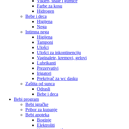
Vikleri, šnale i gumice
Farbe za kosu
Hidrogen
Bebe i deca
Higijena
Nega
Intimna nega
Higijena
Tamponi
Ulošci
Ulošci za inkontinenciju
Vaginalete, kremovi, gelovi
Lubrikanti
Prezervativi
Irigatori
Prekrivač za wc dasku
Zaštita od sunca
Odrasli
Bebe i deca
Bebi program
Bebi igračke
Pribor za kupanje
Bebi apoteka
Boginje
Elektroliti