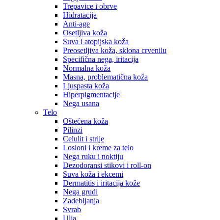
Trepavice i obrve
Hidratacija
Anti-age
Osetljiva koža
Suva i atopijska koža
Preosetljiva koža, sklona crvenilu
Specifična nega, iritacija
Normalna koža
Masna, problematična koža
Ljuspasta koža
Hiperpigmentacije
Nega usana
Telo
Oštećena koža
Pilinzi
Celulit i strije
Losioni i kreme za telo
Nega ruku i noktiju
Dezodoransi stikovi i roll-on
Suva koža i ekcemi
Dermatitis i iritacija kože
Nega grudi
Zadebljanja
Svrab
Ulja