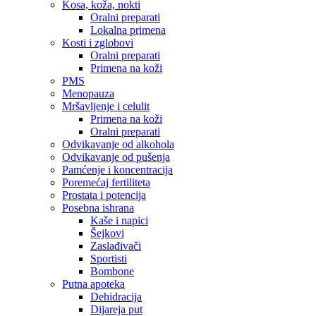
Kosa, koža, nokti
Oralni preparati
Lokalna primena
Kosti i zglobovi
Oralni preparati
Primena na koži
PMS
Menopauza
Mršavljenje i celulit
Primena na koži
Oralni preparati
Odvikavanje od alkohola
Odvikavanje od pušenja
Pamćenje i koncentracija
Poremećaj fertiliteta
Prostata i potencija
Posebna ishrana
Kaše i napici
Šejkovi
Zaslađivači
Sportisti
Bombone
Putna apoteka
Dehidracija
Dijareja put