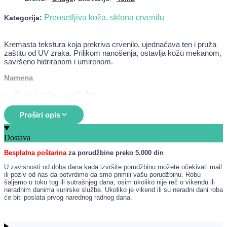
Preosetljiva koža, sklona crvenilu
Kategorija:
Kremasta tekstura koja prekriva crvenilo, ujednačava ten i pruža
zaštitu od UV zraka. Prilikom nanošenja, ostavlja kožu mekanom,
savršeno hidriranom i umirenom.
Namena
Smanjivanje crvenila lica
Osetljiva koža sklona crvenilu
Proširi opis
Kako se koristi
Naneti svakodnevno na očišćeno lice, samostalno ili nakon
Dostava
odgovarajuće nege.
Besplatna poštarina
za porudžbine preko 5.000 din
U zavisnosti od doba dana kada izvršite porudžbinu možete očekivati mail
ili poziv od nas da potvrdimo da smo primili vašu porudžbinu. Robu
šaljemo u toku tog ili sutrašnjeg dana, osim ukoliko nije reč o vikendu ili
neradnim danima kurirske službe. Ukoliko je vikend ili su neradni dani roba
će biti poslata prvog narednog radnog dana.