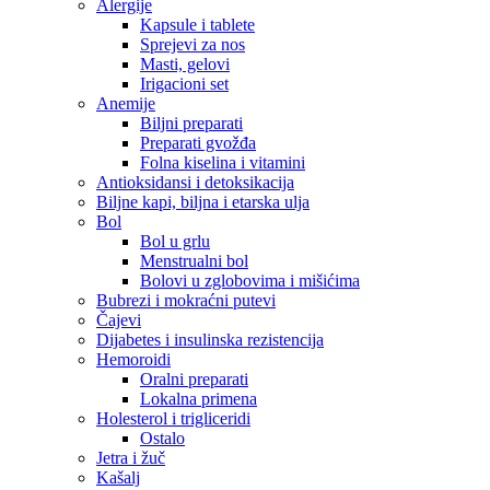
Alergije
Kapsule i tablete
Sprejevi za nos
Masti, gelovi
Irigacioni set
Anemije
Biljni preparati
Preparati gvožđa
Folna kiselina i vitamini
Antioksidansi i detoksikacija
Biljne kapi, biljna i etarska ulja
Bol
Bol u grlu
Menstrualni bol
Bolovi u zglobovima i mišićima
Bubrezi i mokraćni putevi
Čajevi
Dijabetes i insulinska rezistencija
Hemoroidi
Oralni preparati
Lokalna primena
Holesterol i trigliceridi
Ostalo
Jetra i žuč
Kašalj