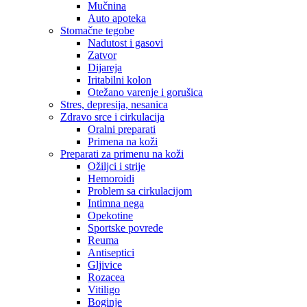
Mučnina
Auto apoteka
Stomačne tegobe
Nadutost i gasovi
Zatvor
Dijareja
Iritabilni kolon
Otežano varenje i gorušica
Stres, depresija, nesanica
Zdravo srce i cirkulacija
Oralni preparati
Primena na koži
Preparati za primenu na koži
Ožiljci i strije
Hemoroidi
Problem sa cirkulacijom
Intimna nega
Opekotine
Sportske povrede
Reuma
Antiseptici
Gljivice
Rozacea
Vitiligo
Boginje