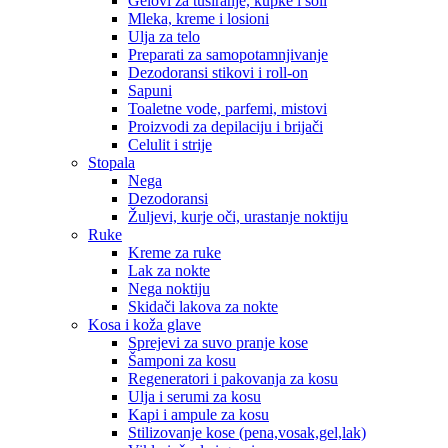
Gelovi za tuširanje, kupke i soli
Mleka, kreme i losioni
Ulja za telo
Preparati za samopotamnjivanje
Dezodoransi stikovi i roll-on
Sapuni
Toaletne vode, parfemi, mistovi
Proizvodi za depilaciju i brijači
Celulit i strije
Stopala
Nega
Dezodoransi
Žuljevi, kurje oči, urastanje noktiju
Ruke
Kreme za ruke
Lak za nokte
Nega noktiju
Skidači lakova za nokte
Kosa i koža glave
Sprejevi za suvo pranje kose
Šamponi za kosu
Regeneratori i pakovanja za kosu
Ulja i serumi za kosu
Kapi i ampule za kosu
Stilizovanje kose (pena,vosak,gel,lak)