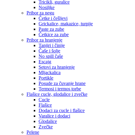
Tricikli, guralice
Nosiljke
Pribor za negu
Četke i češljevi
Grickalice, makazice, turpije
Paste za zube
Četkice za zube
Pribor za hranjenje
Tanjiri i činije
Čaše i šolje
No spill čaše
Escajg
Setovi za hranjenje
Mljackalica
Portikle
Posude za čuvanje hrane
Termosi i termos torbe
Flašice cucle, glodalice i zvečke
Cucle
Flašice
Dodaci za cucle i flašice
Varalice i dodaci
Glodalice
Zvečke
Pelene