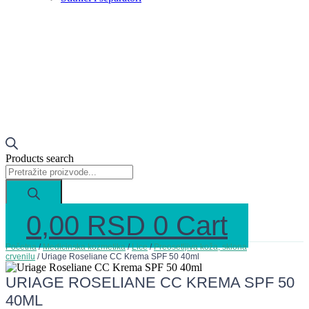
Products search
0,00
RSD
0
Cart
Početna
/
Medicinska kozmetika
/
Lice
/
Preosetljiva koža, sklona
crvenilu
/ Uriage Roseliane CC Krema SPF 50 40ml
URIAGE ROSELIANE CC KREMA SPF 50
40ML